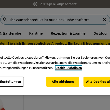
30 Tage Rückgaberecht
& Garderobe
Kantine
Rezeption & Lounge
Outdoor
olen Sie sich Ihr persönliches Angebot. Einfach & bequem onlin
Verpackungswerkzeuge
Startersets
uf „Alle Cookies akzeptieren“ klicken, stimmen Sie der Speicherung von Co
t zu, um die Websitenavigation zu verbessern, die Websitenutzung zu analy
rketingbemühungen zu unterstützen.
Cookie-Richtlinien
Einstellungen
Alle ablehnen
Alle Cookies a