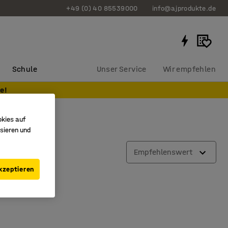
+49 (0) 40 85539000
info@ajprodukte.de
Schule
Unser Service
Wir empfehlen
e!
okies auf
sieren und
Empfehlenswert
kzeptieren