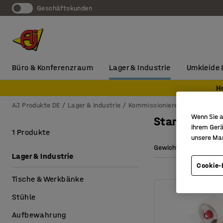
Geschäftskunden
Büro & Konferenzraum
Lager & Industrie
Umkleide 
H
AJ Produkte DE
Lager & Industrie
Kommissionieren & Verpacken
Wenn Sie a
Startersets
Ihrem Gerä
1 Produkte
unsere Ma
Gewicht
Lager & Industrie
Cookie-
Tische & Werkbänke
Stühle
Aufbewahrung