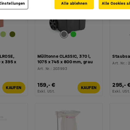
Einstellungen
Alle ablehnen
Alle Cookies a
ELROSE,
Mülltonne CLASSIC, 370 l,
Staubsau
 x 395 x
1075 x 745 x 800 mm, grau
Art. Nr.
:
Art. Nr.
:
203993
159,- €
295,- 
KAUFEN
KAUFEN
Exkl. USt.
Exkl. USt