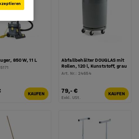
kzeptieren
ger, 850 W, 11 L
Abfallbehälter DOUGLAS mit
Rollen, 120 l, Kunststoff, grau
25171
Art. Nr.
:
24654
€
79,- €
KAUFEN
KAUFEN
.
Exkl. USt.