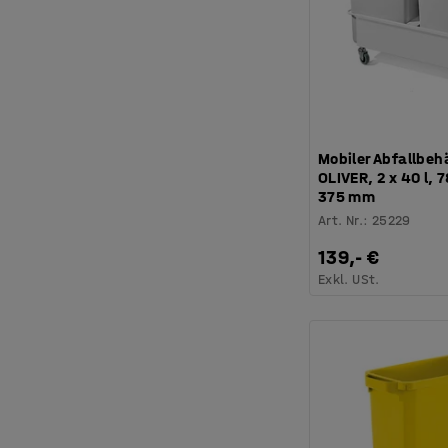
Mobiler Abfallbeh
OLIVER, 2 x 40 l, 
375 mm
Art. Nr.
:
25229
139,- €
Exkl. USt.