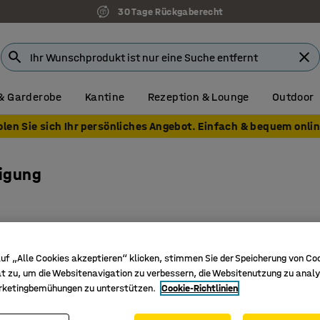
30 Tage Rückgaberecht
& Garderobe
Kantine
Rezeption & Lounge
Outdoor
olen Sie sich Ihr persönliches Angebot. Einfach & bequem onlin
nigung
uf „Alle Cookies akzeptieren“ klicken, stimmen Sie der Speicherung von Co
Neu
t zu, um die Websitenavigation zu verbessern, die Websitenutzung zu analy
rketingbemühungen zu unterstützen.
Cookie-Richtlinien