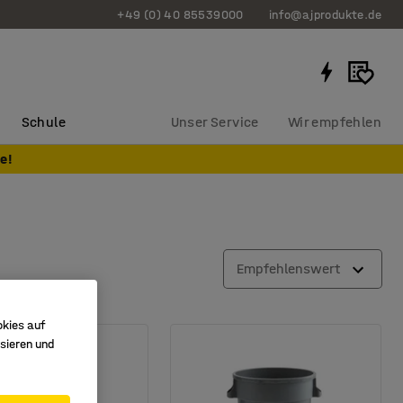
+49 (0) 40 85539000
info@ajprodukte.de
Schule
Unser Service
Wir empfehlen
e!
Empfehlenswert
okies auf
sieren und