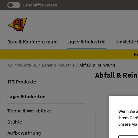
Geschäftskunden
Büro & Konferenzraum
Lager & Industrie
Umkleide 
H
AJ Produkte DE
Lager & Industrie
Abfall & Reinigung
Abfall & Rei
173 Produkte
Lager & Industrie
Tische & Werkbänke
Wenn Sie a
Ihrem Gerä
Stühle
unsere Ma
Aufbewahrung