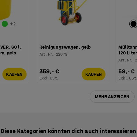
+
2
VER, 60 l,
Reinigungswagen, gelb
Müllton
m, gelb
120 Lite
Art. Nr.
:
22079
Art. Nr.
:
359,- €
59,- €
KAUFEN
KAUFEN
Exkl. USt.
Exkl. USt
MEHR ANZEIGEN
Diese Kategorien könnten dich auch interessieren