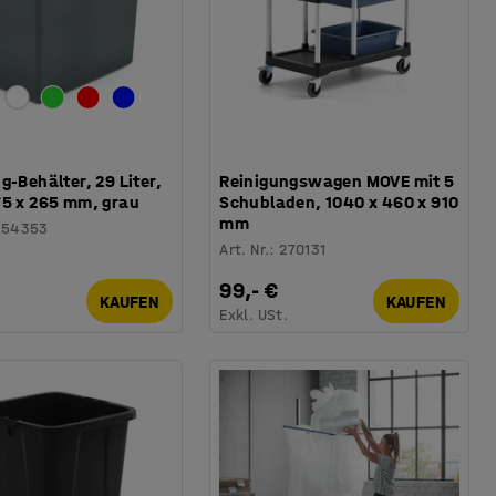
g-Behälter, 29 Liter,
Reinigungswagen MOVE mit 5
75 x 265 mm, grau
Schubladen, 1040 x 460 x 910
mm
254353
Art. Nr.
:
270131
99,- €
KAUFEN
KAUFEN
.
Exkl. USt.