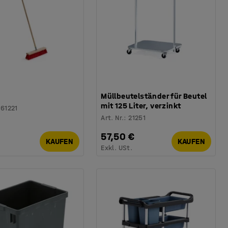
Müllbeutelständer für Beutel
mit 125 Liter, verzinkt
261221
Art. Nr.
:
21251
57,50 €
KAUFEN
KAUFEN
.
Exkl. USt.