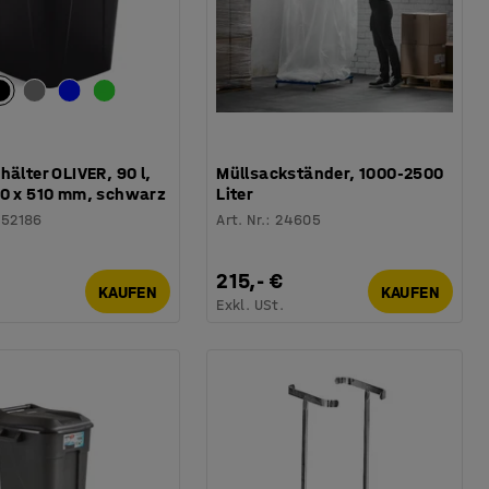
hälter OLIVER, 90 l,
Müllsackständer, 1000-2500
90 x 510 mm, schwarz
Liter
252186
Art. Nr.
:
24605
215,- €
KAUFEN
KAUFEN
.
Exkl. USt.