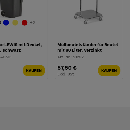
+
2
ne LEWIS mit Deckel,
Müllbeutelständer für Beutel
r, schwarz
mit 60 Liter, verzinkt
246301
Art. Nr.
:
21252
57,50 €
KAUFEN
KAUFEN
.
Exkl. USt.