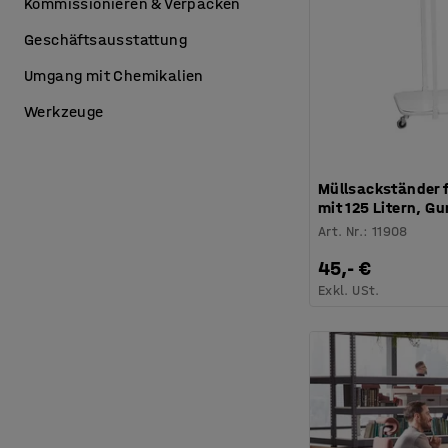
Kommissionieren & Verpacken
Geschäftsausstattung
Umgang mit Chemikalien
Werkzeuge
Müllsackständer f
mit 125 Litern, G
Art. Nr.
:
11908
45,- €
Exkl. USt.