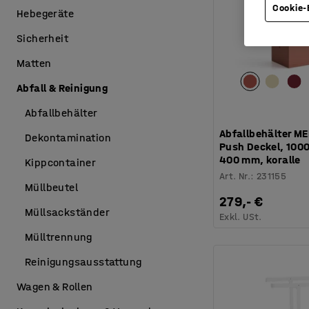
Cookie-
Hebegeräte
Sicherheit
Matten
Abfall & Reinigung
Abfallbehälter
Abfallbehälter M
Dekontamination
Push Deckel, 1000
400 mm, koralle
Kippcontainer
Art. Nr.
:
231155
Müllbeutel
279,- €
Müllsackständer
Exkl. USt.
Mülltrennung
Reinigungsausstattung
Wagen & Rollen