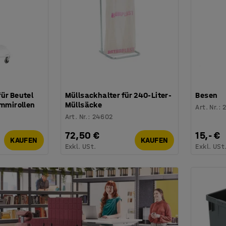
ür Beutel
Müllsackhalter für 240-Liter-
Besen
ummirollen
Müllsäcke
Art. Nr.
:
Art. Nr.
:
24602
72,50 €
15,- €
KAUFEN
KAUFEN
Exkl. USt.
Exkl. USt