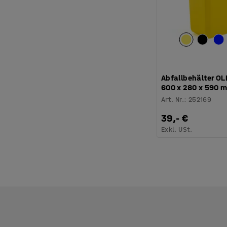
Abfallbehälter OLI
600 x 280 x 590 m
Art. Nr.
:
252169
39,- €
Exkl. USt.