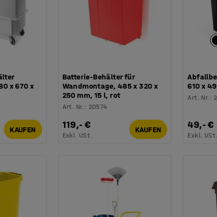
älter
Batterie-Behälter für
Abfallbe
780 x 670 x
Wandmontage, 485 x 320 x
610 x 4
250 mm, 15 l, rot
Art. Nr.
:
Art. Nr.
:
20574
119,- €
49,- €
KAUFEN
KAUFEN
Exkl. USt.
Exkl. USt