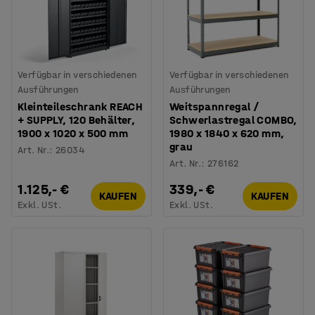
Verfügbar in verschiedenen
Verfügbar in verschiedenen
Ausführungen
Ausführungen
Kleinteileschrank REACH
Weitspannregal /
+ SUPPLY, 120 Behälter,
Schwerlastregal COMBO,
1900 x 1020 x 500 mm
1980 x 1840 x 620 mm,
grau
Art. Nr.
:
26034
Art. Nr.
:
276162
1.125,- €
339,- €
KAUFEN
KAUFEN
Exkl. USt.
Exkl. USt.