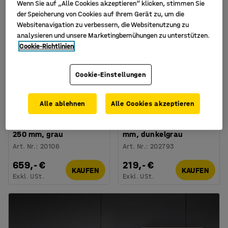
Wenn Sie auf „Alle Cookies akzeptieren“ klicken, stimmen Sie
der Speicherung von Cookies auf Ihrem Gerät zu, um die
Websitenavigation zu verbessern, die Websitenutzung zu
analysieren und unsere Marketingbemühungen zu unterstützen.
Cookie-Richtlinien
Cookie-Einstellungen
Alle ablehnen
Alle Cookies akzeptieren
Kleinteileregal mit 72
Werkzeugschrank
Behältern, 2000 x 950 x
PROVIDE, 710 x 735 x 350
250 mm, grau
mm, dunkelgrau
Art. Nr.
:
20106
Art. Nr.
:
202793
659,- €
219,- €
KAUFEN
KAUFEN
Exkl. USt.
Exkl. USt.