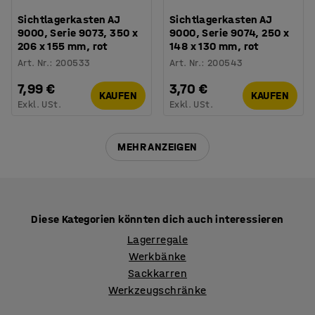
Sichtlagerkasten AJ
Sichtlagerkasten AJ
9000, Serie 9073, 350 x
9000, Serie 9074, 250 x
206 x 155 mm, rot
148 x 130 mm, rot
Art. Nr.
:
200533
Art. Nr.
:
200543
7,99 €
3,70 €
KAUFEN
KAUFEN
Exkl. USt.
Exkl. USt.
MEHR ANZEIGEN
Diese Kategorien könnten dich auch interessieren
Lagerregale
Werkbänke
Sackkarren
Werkzeugschränke