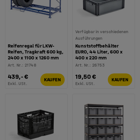
Verfügbar in verschiedenen
Ausführungen
Reifenregal für LKW-
Kunststoffbehälter
Reifen, Tragkraft 600 kg,
EURO, 44 Liter, 600 x
2400 x 1100 x 1260 mm
400 x 220 mm
Art. Nr.
:
21748
Art. Nr.
:
26753
439,- €
19,50 €
KAUFEN
KAUFEN
Exkl. USt.
Exkl. USt.