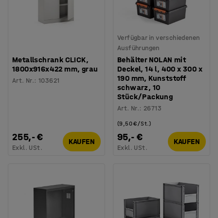
Verfügbar in verschiedenen
Ausführungen
Metallschrank CLICK,
Behälter NOLAN mit
1800x916x422 mm, grau
Deckel, 14 l, 400 x 300 x
190 mm, Kunststoff
Art. Nr.
:
103621
schwarz, 10
Stück/Packung
Art. Nr.
:
26713
(9,50 €/St.)
255,- €
95,- €
KAUFEN
KAUFEN
Exkl. USt.
Exkl. USt.