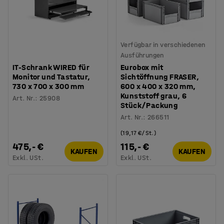
Verfügbar in verschiedenen
Ausführungen
IT-Schrank WIRED für
Eurobox mit
Monitor und Tastatur,
Sichtöffnung FRASER,
730 x 700 x 300 mm
600 x 400 x 320 mm,
Kunststoff grau, 6
Art. Nr.
:
25908
Stück/Packung
Art. Nr.
:
266511
(19,17 €/St.)
475,- €
115,- €
KAUFEN
KAUFEN
Exkl. USt.
Exkl. USt.