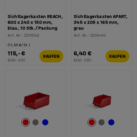
Sichtlagerkasten REACH,
Sichtlagerkasten APART,
600 x 240 x 150 mm,
345 x 205 x 165 mm,
blau, 10 Stk./Packung
grau
Art. Nr.
:
230042
Art. Nr.
:
220444
(11,50 €/St.)
115,- €
6,40 €
KAUFEN
KAUFEN
Exkl. USt.
Exkl. USt.