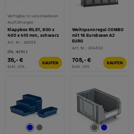
Verfügbar in verschiedenen
Ausführungen
Klappbox RILEY, 600 x
Weitspannregal COMBO
400 x 410 mm, schwarz
mit 16 Euroboxen AJ
EURO
Art. Nr.
:
26635
Art. Nr.
:
204552
(35,- €/St.)
35,- €
705,- €
KAUFEN
KAUFEN
Exkl. USt.
Exkl. USt.