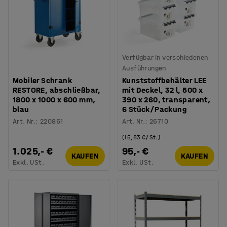
Verfügbar in verschiedenen
Ausführungen
Mobiler Schrank
Kunststoffbehälter LEE
RESTORE, abschließbar,
mit Deckel, 32 l, 500 x
1800 x 1000 x 600 mm,
390 x 260, transparent,
blau
6 Stück/Packung
Art. Nr.
:
220861
Art. Nr.
:
26710
(15,83 €/St.)
1.025,- €
95,- €
KAUFEN
KAUFEN
Exkl. USt.
Exkl. USt.