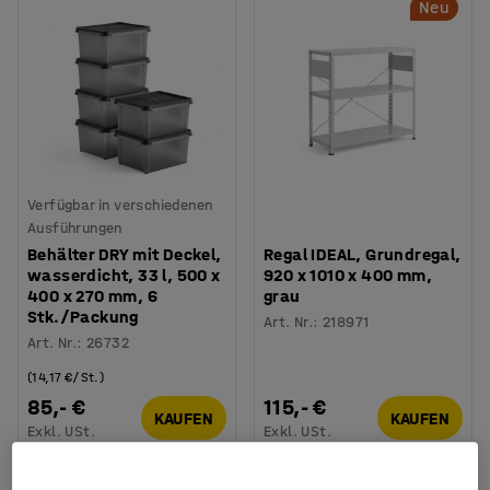
Neu
Verfügbar in verschiedenen
Ausführungen
Behälter DRY mit Deckel,
Regal IDEAL, Grundregal,
wasserdicht, 33 l, 500 x
920 x 1010 x 400 mm,
400 x 270 mm, 6
grau
Stk./Packung
Art. Nr.
:
218971
Art. Nr.
:
26732
(14,17 €/St.)
85,- €
115,- €
KAUFEN
KAUFEN
Exkl. USt.
Exkl. USt.