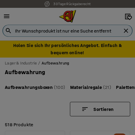
7 Jahre Garantie
Holen Sie sich Ihr persönliches Angebot. Einfach &
bequem online!
Lager & Industrie
Aufbewahrung
Aufbewahrung
Aufbewahrungsboxen
(100)
Materialregale
(21)
Paletten
Sortieren
518 Produkte