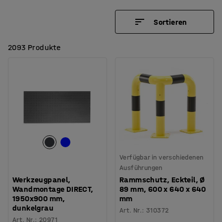
Sortieren
2093 Produkte
Verfügbar in verschiedenen
Ausführungen
Werkzeugpanel,
Rammschutz, Eckteil, Ø
Wandmontage DIRECT,
89 mm, 600 x 640 x 640
1950x900 mm,
mm
dunkelgrau
Art. Nr.
:
310372
Art. Nr.
:
20971