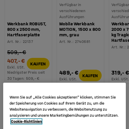
Verfügbar in
Verfügbar
verschiedenen
verschie
Ausführungen
Ausführu
Werkbank ROBUST,
Mobile Werkbank
Werkban
800 x 2500 mm,
MOTION, 1500 x 800
2000 x 
Hartfaserplatte
mm, grau
kg Tragk
Hartfase
Art. Nr.
:
22137
Art. Nr.
:
2740681
Art. Nr.
:
2
509,- €
407,- €
KAUFEN
Exkl. USt.
489,- €
319,- 
Niedrigster Preis seit
KAUFEN
30 Tagen:
509,- €
Exkl. USt.
Exkl. USt
Wenn Sie auf „Alle Cookies akzeptieren“ klicken, stimmen Sie
der Speicherung von Cookies auf Ihrem Gerät zu, um die
Websitenavigation zu verbessern, die Websitenutzung zu
analysieren und unsere Marketingbemühungen zu unterstützen.
Cookie-Richtlinien