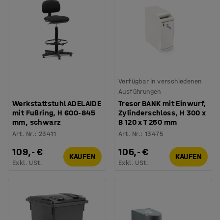
Verfügbar in verschiedenen
Ausführungen
Werkstattstuhl ADELAIDE
Tresor BANK mit Einwurf,
mit Fußring, H 600-845
Zylinderschloss, H 300 x
mm, schwarz
B 120 x T 250 mm
Art. Nr.
:
23411
Art. Nr.
:
13475
109,- €
105,- €
KAUFEN
KAUFEN
Exkl. USt.
Exkl. USt.