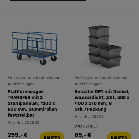
Verfügbar in verschiedenen
Verfügbar in verschiedenen
Ausführungen
Ausführungen
Plattformwagen
Behälter DRY mit Deckel,
TRANSFER mit 2
wasserdicht, 33 l, 500 x
Stahlpanelen, 1200 x
400 x 270 mm, 6
800 mm, Gummirollen
Stk./Packung
feststellbar
Art. Nr.
:
26732
Art. Nr.
:
262882
(14,17 €/St.)
299,- €
85,- €
KAUFEN
KAUFEN