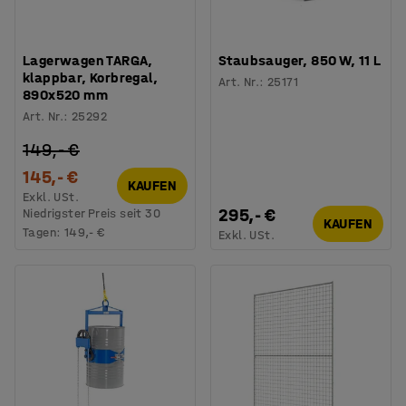
Lagerwagen TARGA,
Staubsauger, 850 W, 11 L
klappbar, Korbregal,
Art. Nr.
:
25171
890x520 mm
Art. Nr.
:
25292
149,- €
145,- €
KAUFEN
Exkl. USt.
295,- €
Niedrigster Preis seit 30
KAUFEN
Tagen:
149,- €
Exkl. USt.