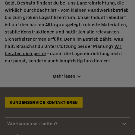
Geld. Deshalb findest du bei uns Lagereinrichtung, die
wirklich durchdacht ist – vom kleinen Handwerksbetrieb
bis zum großen Logistikzentrum. Unser Industriebedarf
ist auf den harten Alltag ausgelegt: robuste Materialien,
stabile Konstruktionen und natürlich alle relevanten
Sicherheitsnormen erfüllt. Denn im Betrieb zählt, was
hält. Brauchst du Unterstützung bei der Planung?
Wir
beraten dich gerne
– damit die Lagereinrichtung nicht
nur passt, sondern auch langfristig funktioniert.
Die richtigen Lagersysteme findest du nur bei AJ
Mehr lesen
Produkte
Du hast ein Lager, findest aber nichts oder alles ist
unsortiert? Du lagerst viele Kleinteile oder eher große,
KUNDENSERVICE KONTAKTIEREN
sperrige Pakete? Lagerst du Reifen? Hast du viel
Werkzeug, weißt aber nicht, wohin damit? Auf all diese
Fragen hat AJ Produkte die passende Antwort.
Wie können wir helfen?