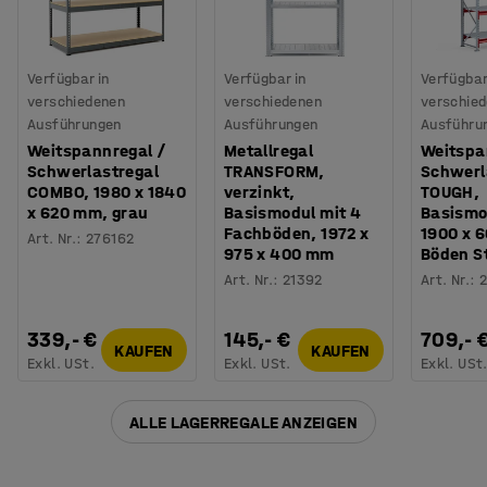
Verfügbar in
Verfügbar in
Verfügbar
verschiedenen
verschiedenen
verschie
Ausführungen
Ausführungen
Ausführu
Weitspannregal /
Metallregal
Weitspa
Schwerlastregal
TRANSFORM,
Schwerl
COMBO, 1980 x 1840
verzinkt,
TOUGH,
x 620 mm, grau
Basismodul mit 4
Basismo
Fachböden, 1972 x
1900 x 
Art. Nr.
:
276162
975 x 400 mm
Böden S
Art. Nr.
:
21392
Art. Nr.
:
2
339,- €
145,- €
709,- 
KAUFEN
KAUFEN
Exkl. USt.
Exkl. USt.
Exkl. USt
ALLE LAGERREGALE ANZEIGEN