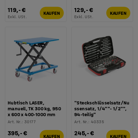
119,- €
129,- €
KAUFEN
KAUFEN
Exkl. USt.
Exkl. USt.
Hubtisch LASER,
"Steckschlüsselsatz/Nu
manuell, TK 300 kg, 950
ssensatz, 1/4""- 1/2"",
x 600 x 400-1000 mm
94-teilig"
Art. Nr.
:
30177
Art. Nr.
:
40335
395,- €
245,- €
KAUFEN
KAUFEN