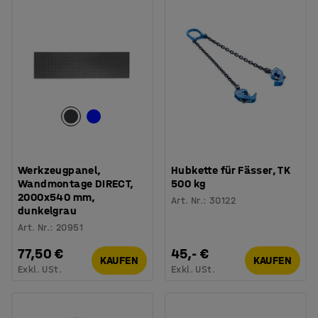
Werkzeugpanel,
Hubkette für Fässer, TK
Wandmontage DIRECT,
500 kg
2000x540 mm,
Art. Nr.
:
30122
dunkelgrau
Art. Nr.
:
20951
77,50 €
45,- €
KAUFEN
KAUFEN
Exkl. USt.
Exkl. USt.