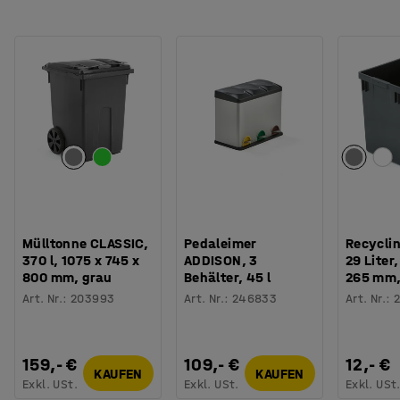
Mülltonne CLASSIC,
Pedaleimer
Recyclin
370 l, 1075 x 745 x
ADDISON, 3
29 Liter
800 mm, grau
Behälter, 45 l
265 mm,
Art. Nr.
:
203993
Art. Nr.
:
246833
Art. Nr.
:
159,- €
109,- €
12,- €
KAUFEN
KAUFEN
Exkl. USt.
Exkl. USt.
Exkl. USt