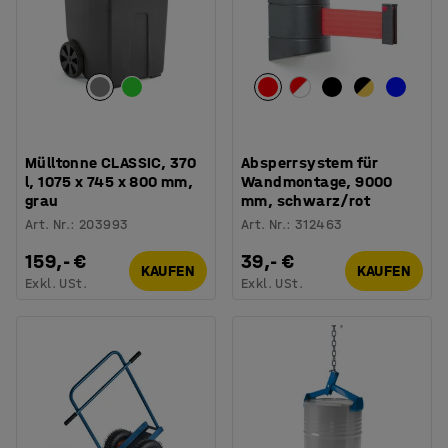
Mülltonne CLASSIC, 370
Absperrsystem für
l, 1075 x 745 x 800 mm,
Wandmontage, 9000
grau
mm, schwarz/rot
Art. Nr.
:
203993
Art. Nr.
:
312463
159,- €
39,- €
KAUFEN
KAUFEN
Exkl. USt.
Exkl. USt.