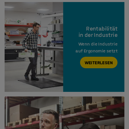
Rentabilität

in der Industrie
Wenn die Industrie

auf Ergonomie setzt
WEITERLESEN