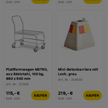
Exkl. USt.
Exkl. USt.
Plattformwagen METRO,
Mini-Betonbarriere mit
aus Edelstahl, 100 kg,
Loch, grau
880 x 500 mm
Art. Nr.
:
310630
Art. Nr.
:
27005
115,- €
219,- €
KAUFEN
KAUFEN
Exkl. USt.
Exkl. USt.