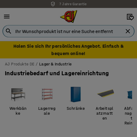
7 Jahre Garantie
Holen Sie sich Ihr persönliches Angebot. Einfach &
bequem online!
AJ Produkte DE
Lager & Industrie
Industriebedarf und Lagereinrichtung
Werkbän
Lagerreg
Schränke
Arbeitspl
Abfal
ke
ale
atzmatt
nage
en
t &
Reinig