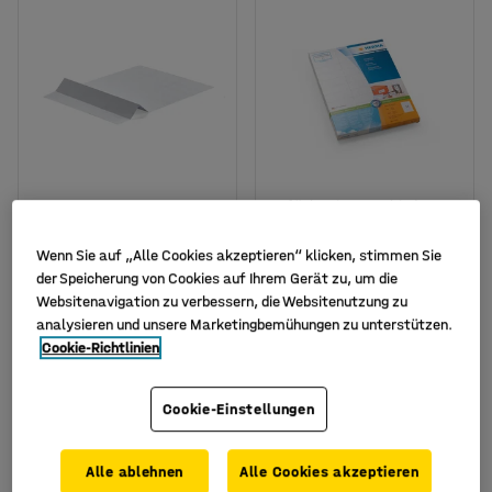
Verfügbar in verschiedenen
Ausführungen
Etiketten, 70 x 33 mm, 27
Klebeetiketten, 70 x 25
Wenn Sie auf „Alle Cookies akzeptieren“ klicken, stimmen Sie
Stk./Packung
mm
der Speicherung von Cookies auf Ihrem Gerät zu, um die
Websitenavigation zu verbessern, die Websitenutzung zu
Art. Nr.
:
90024
Art. Nr.
:
24925
analysieren und unsere Marketingbemühungen zu unterstützen.
3,30 €
37,50 €
Cookie-Richtlinien
KAUFEN
KAUFEN
Exkl. USt.
Exkl. USt.
Cookie-Einstellungen
Alle ablehnen
Alle Cookies akzeptieren