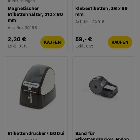
Ausführungen
Magnetischer
Klebeetiketten, 36 x 89
Etikettenhalter, 210 x 60
mm
mm
Art. Nr.
:
24916
Art. Nr.
:
90188
2,20 €
59,- €
KAUFEN
KAUFEN
Exkl. USt.
Exkl. USt.
Etikettendrucker 450 Dui
Band für
Etikettendrucker, Nylon,