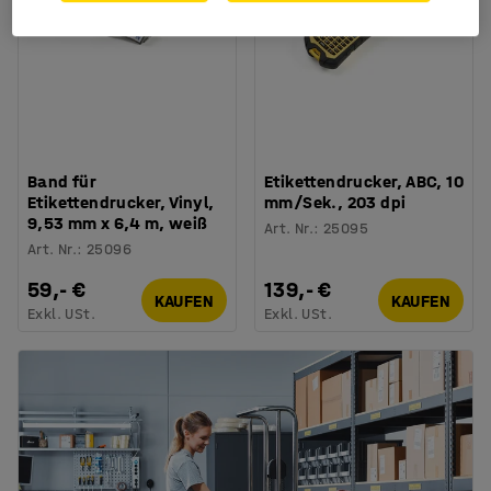
Band für
Etikettendrucker, ABC, 10
Etikettendrucker, Vinyl,
mm/Sek., 203 dpi
9,53 mm x 6,4 m, weiß
Art. Nr.
:
25095
Art. Nr.
:
25096
59,- €
139,- €
KAUFEN
KAUFEN
Exkl. USt.
Exkl. USt.