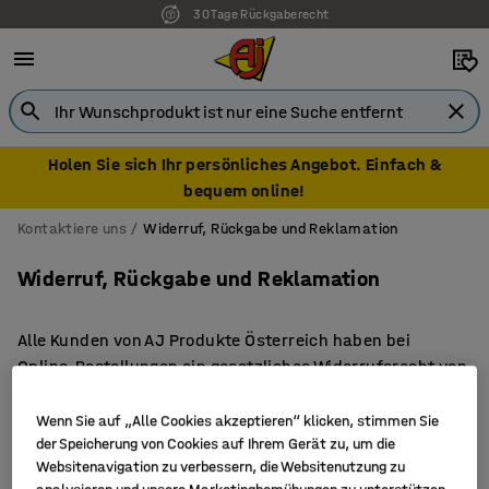
30 Tage Rückgaberecht
Holen Sie sich Ihr persönliches Angebot. Einfach &
bequem online!
Kontaktiere uns
Widerruf, Rückgabe und Reklamation
Widerruf, Rückgabe und Reklamation
Alle Kunden von AJ Produkte Österreich haben bei
Online-Bestellungen ein gesetzliches Widerrufsrecht von
14 Tagen. Zusätzlich bieten wir ein freiwilliges
Rückgaberecht von 30 Tagen ab Lieferung an. Das
Wenn Sie auf „Alle Cookies akzeptieren“ klicken, stimmen Sie
Widerrufs- und Rückgaberecht gilt nicht für Produkte,
der Speicherung von Cookies auf Ihrem Gerät zu, um die
Websitenavigation zu verbessern, die Websitenutzung zu
die nach Kundenspezifikation angefertigt wurden,