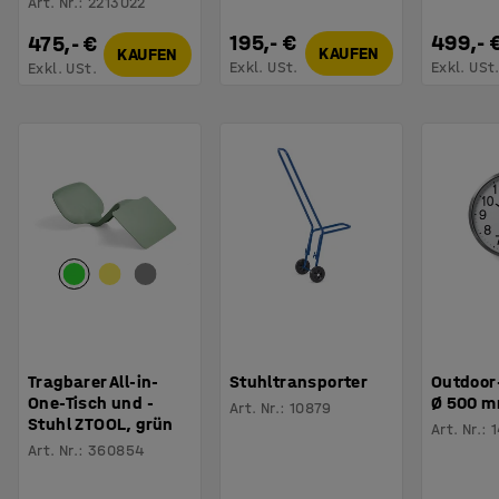
Art. Nr.
:
2213022
195,- €
499,- 
475,- €
KAUFEN
KAUFEN
Exkl. USt.
Exkl. USt
Exkl. USt.
Tragbarer All-in-
Stuhltransporter
Outdoor
One-Tisch und -
Ø 500 
Art. Nr.
:
10879
Stuhl ZTOOL, grün
Art. Nr.
:
Art. Nr.
:
360854