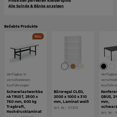
Finde den perfekten Kleiderspind
Alle Spinde & Bänke anzeigen
Beliebte Produkte
Neu
Verfügbar in
Verfügbar
verschiedenen
verschie
Ausführungen
Ausführu
Schwerlastwerkba
Büroregal CLEO,
Konfere
nk TRUST, 2500 x
2000 x 1000 x 310
QBUS, 2
760 mm, 600 kg
mm, Laminat weiß
mm,
Tragkraft,
schwar
Art. Nr.
:
117213
Hochdrucklaminat
Art. Nr.
:
1