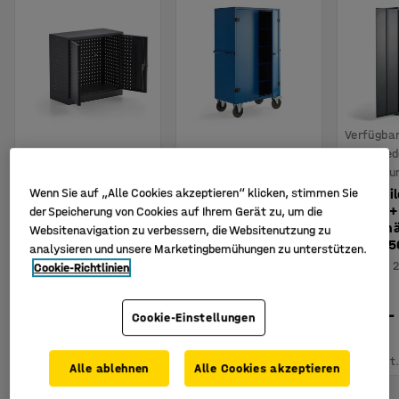
Verfügbar
verschie
Ausführu
Werkzeugschrank
Mobiler Schrank
Kleintei
Wenn Sie auf „Alle Cookies akzeptieren“ klicken, stimmen Sie
PROVIDE, 710 x 735
RESTORE,
REACH +
der Speicherung von Cookies auf Ihrem Gerät zu, um die
x 350 mm,
abschließbar, 1800
120 Behä
Websitenavigation zu verbessern, die Websitenutzung zu
dunkelgrau
x 1000 x 600 mm,
1020 x 
analysieren und unsere Marketingbemühungen zu unterstützen.
blau
Art. Nr.
:
202793
Art. Nr.
:
Cookie-Richtlinien
Art. Nr.
:
220861
1.125,-
1.025,-
Cookie-Einstellungen
219,- €
€
€
KAUFEN
KAUFEN
Exkl. USt.
Exkl. USt
Exkl. USt.
Alle ablehnen
Alle Cookies akzeptieren