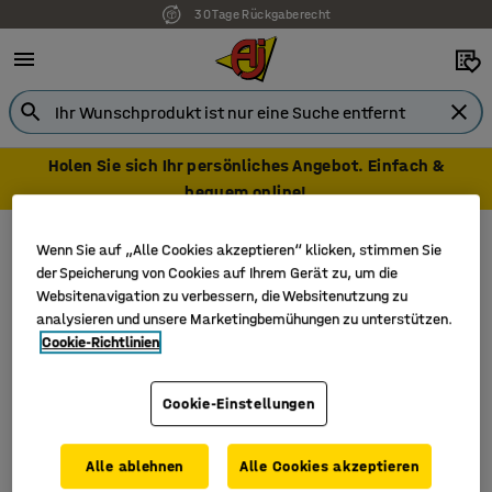
30 Tage Rückgaberecht
Holen Sie sich Ihr persönliches Angebot. Einfach &
bequem online!
AJ Produkte DE
Digitale Kataloge
Wenn Sie auf „Alle Cookies akzeptieren“ klicken, stimmen Sie
der Speicherung von Cookies auf Ihrem Gerät zu, um die
Digitale Kataloge
Websitenavigation zu verbessern, die Websitenutzung zu
analysieren und unsere Marketingbemühungen zu unterstützen.
Wir legen großen Wert auf Nachhaltigkeit und haben uns
Cookie-Richtlinien
deshalb entschieden, unseren Katalogen in Papierform
„Adieu“ zu sagen. Hier finden Sie unsere aktuellen
Cookie-Einstellungen
Kataloge mit smarten und ergonomischen
Einrichtungslösungen für alle Bereiche Ihres
Arbeitsplatzes. Wählen Sie einfach den gewünschten
Alle ablehnen
Alle Cookies akzeptieren
Katalog aus, klicken Sie zum Öffnen darauf und beginnen