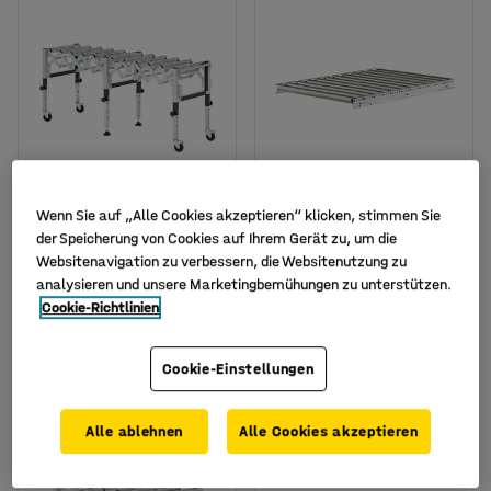
Verfügbar in verschiedenen
Wenn Sie auf „Alle Cookies akzeptieren“ klicken, stimmen Sie
Ausführungen
der Speicherung von Cookies auf Ihrem Gerät zu, um die
Rollenbahn FLOW, 820-
Rollenbahn LINE mit
Websitenavigation zu verbessern, die Websitenutzung zu
2090 mm
Stahlrollen, 1200 x 800
analysieren und unsere Marketingbemühungen zu unterstützen.
mm
Art. Nr.
:
25901
Cookie-Richtlinien
Art. Nr.
:
259054
479,- €
289,- €
Cookie-Einstellungen
KAUFEN
KAUFEN
Exkl. USt.
Exkl. USt.
Alle ablehnen
Alle Cookies akzeptieren