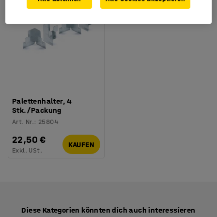
Palettenhalter, 4
Stk./Packung
Art. Nr.
:
25804
22,50 €
KAUFEN
Exkl. USt.
Diese Kategorien könnten dich auch interessieren