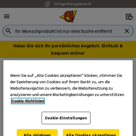
30 Tage Rückgaberecht
Holen Sie sich Ihr persönliches Angebot. Einfach &
bequem online!
Paletten & Zubehör
Paletten Stapelecken
Paletten Stapelecken
Wenn Sie auf „Alle Cookies akzeptieren“ klicken, stimmen Sie
der Speicherung von Cookies auf Ihrem Gerät zu, um die
Websitenavigation zu verbessern, die Websitenutzung zu
analysieren und unsere Marketingbemühungen zu unterstützen.
Cookie-Richtlinien
Sortieren
1 Produkte
Cookie-Einstellungen
Alle ablehnen
Alle Cookies akzeptieren