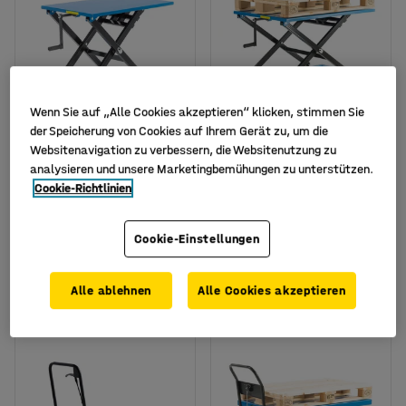
Wenn Sie auf „Alle Cookies akzeptieren“ klicken, stimmen Sie
der Speicherung von Cookies auf Ihrem Gerät zu, um die
Websitenavigation zu verbessern, die Websitenutzung zu
analysieren und unsere Marketingbemühungen zu unterstützen.
Cookie-Richtlinien
Hubtisch LASER,
Hubtisch BLAZE,
manuell, TK 300 kg, 950
manuell, TK 350 kg, 1200
x 600 x 400-1000 mm
x 800 x 450 mm
Cookie-Einstellungen
Art. Nr.
:
30177
Art. Nr.
:
31021
395,- €
579,- €
KAUFEN
KAUFEN
Alle ablehnen
Alle Cookies akzeptieren
Exkl. USt.
Exkl. USt.