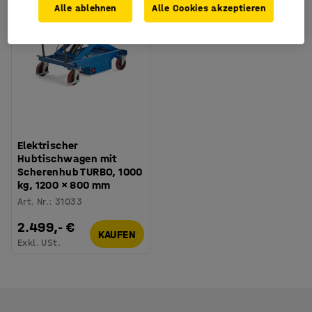
Alle ablehnen
Alle Cookies akzeptieren
Elektrischer
Hubtischwagen mit
Scherenhub TURBO, 1000
kg, 1200 × 800 mm
Art. Nr.
:
31033
2.499,- €
KAUFEN
Exkl. USt.