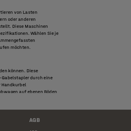
tieren von Lasten
lern oder anderen
tellt. Diese Maschinen
zifikationen. Wählen Sie je
usammengefassten
kaufen möchten.
rden können. Diese
-Gabelstapler durch eine
r Handkurbel
 Hubwagen auf ebenen Böden
eitere Informationen finden
AGB
in anderen anspruchsvollen