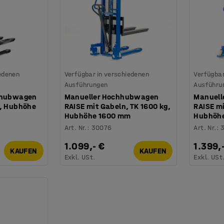
iedenen
Verfügbar in verschiedenen
Verfügbar
Ausführungen
Ausführu
chhubwagen
Manueller Hochhubwagen
Manuell
g, Hubhöhe
RAISE mit Gabeln, TK 1600 kg,
RAISE mi
Hubhöhe 1600 mm
Hubhöh
Art. Nr.
:
30076
Art. Nr.
:
1.099,- €
1.399,
KAUFEN
KAUFEN
Exkl. USt.
Exkl. USt