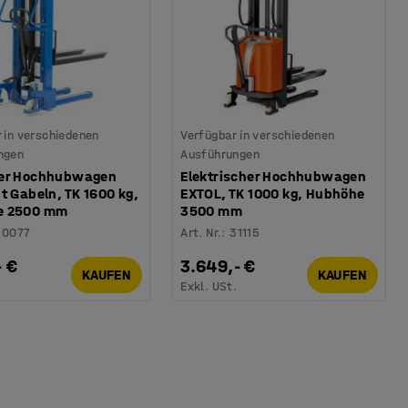
 in verschiedenen
Verfügbar in verschiedenen
ngen
Ausführungen
er Hochhubwagen
Elektrischer Hochhubwagen
t Gabeln, TK 1600 kg,
EXTOL, TK 1000 kg, Hubhöhe
e 2500 mm
3500 mm
30077
Art. Nr.
:
31115
- €
3.649,- €
KAUFEN
KAUFEN
.
Exkl. USt.