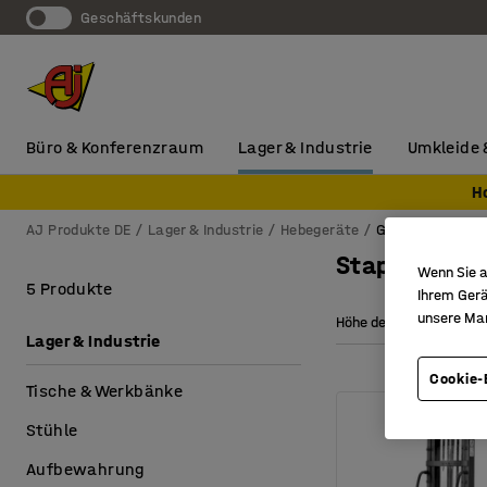
Geschäftskunden
Büro & Konferenzraum
Lager & Industrie
Umkleide 
H
AJ Produkte DE
Lager & Industrie
Hebegeräte
Gabelstapler
Stapler, Gab
Wenn Sie a
5 Produkte
Ihrem Gerä
unsere Ma
Höhe des Stativs
Lager & Industrie
Cookie-
Tische & Werkbänke
Stühle
Aufbewahrung