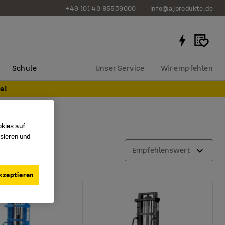
+49 (0) 40 85539000
info@ajprodukte.de
Schule
Unser Service
Wir empfehlen
e!
okies auf
sieren und
Empfehlenswert
kzeptieren