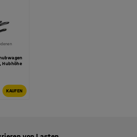
iedenen
chhubwagen
g, Hubhöhe
KAUFEN
rieren von Lasten