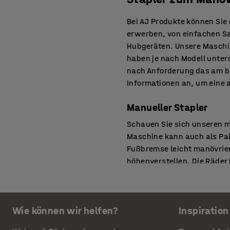
Bei AJ Produkte können Sie
erwerben, von einfachen Sa
Hubgeräten. Unsere Maschin
haben je nach Modell unter
nach Anforderung das am b
Informationen an, um eine 
Manueller Stapler
Schauen Sie sich unseren m
Maschine kann auch als Pal
Fußbremse leicht manövrie
höhenverstellen. Die Räde
mit schweren Lasten reibun
Sie in der Beschreibung unt
Kompakter Stapler
Wie können wir helfen?
Inspiration
Schauen Sie sich unseren a