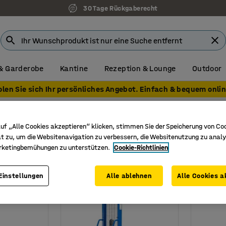
30 Tage Rückgaberecht
& Garderobe
Kantine
Rezeption & Lounge
Outdoor
olen Sie sich Ihr persönliches Angebot. Einfach & bequem onlin
elstapler und Ministapler
uf „Alle Cookies akzeptieren“ klicken, stimmen Sie der Speicherung von Co
t zu, um die Websitenavigation zu verbessern, die Websitenutzung zu analy
rketingbemühungen zu unterstützen.
Cookie-Richtlinien
Hubhöhe
Gabellänge
Gabelbreite
Gabelrollen
Einstellungen
Alle ablehnen
Alle Cookies a