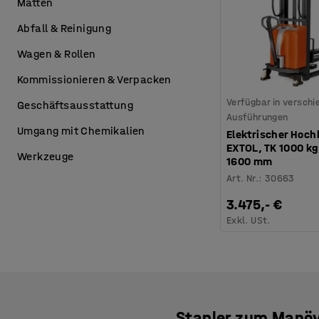
Matten
Abfall & Reinigung
Wagen & Rollen
Kommissionieren & Verpacken
Verfügbar in versch
Geschäftsausstattung
Ausführungen
Umgang mit Chemikalien
Elektrischer Ho
EXTOL, TK 1000 k
Werkzeuge
1600 mm
Art. Nr.
:
30663
3.475,- €
Exkl. USt.
Stapler zum Manöv