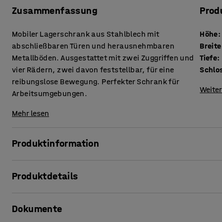
Zusammenfassung
Prod
Mobiler Lagerschrank aus Stahlblech mit
Höhe
:
abschließbaren Türen und herausnehmbaren
Breite
Metallböden. Ausgestattet mit zwei Zuggriffen und
Tiefe
:
vier Rädern, zwei davon feststellbar, für eine
Schlo
reibungslose Bewegung. Perfekter Schrank für
Weiter
Arbeitsumgebungen.
Mehr lesen
Produktinformation
Dieser vielseitige Aufbewahrungsschrank bietet platzsp
Produktdetails
in einem Produkt!
Höhe
:
1800
mm
Er ist aus feuerverzinktem Stahlblech gefertigt und mit
Dokumente
Breite
:
1000
mm
ausgestattet, wodurch er sich ideal für den Einsatz in st