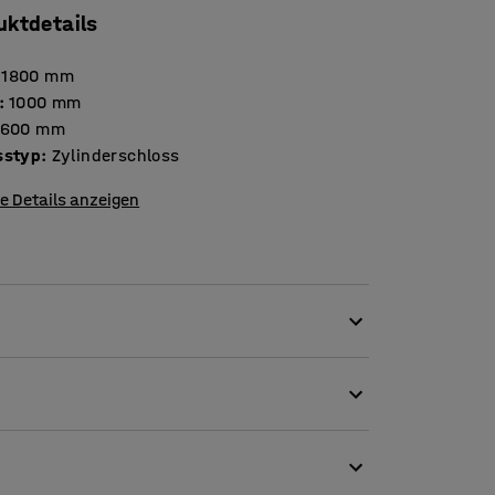
uktdetails
1800
mm
:
1000
mm
600
mm
sstyp
:
Zylinderschloss
e Details anzeigen
arende Aufbewahrung und eine mobile Lösung
 vier herausnehmbaren Stahlfachböden
ark beanspruchten Industriebereichen wie