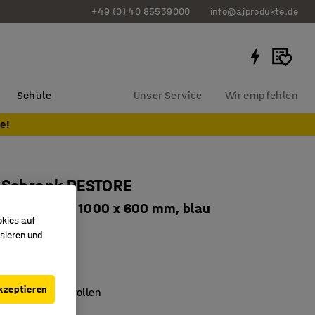
+49 (0) 40 85539000
info@ajprodukte.de
Schule
Unser Service
Wir empfehlen
e!
r Schrank RESTORE
ßbar, 1800 x 1000 x 600 mm, blau
okies auf
0861
sieren und
barer Griff
bare Regalböden
kzeptieren
stellbare Lenkrollen