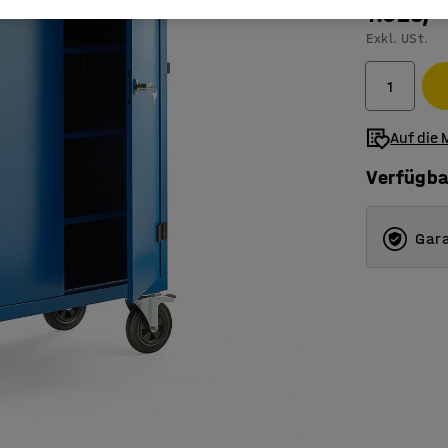
1.025,-
Exkl. USt.
Auf die 
Verfügba
Gara