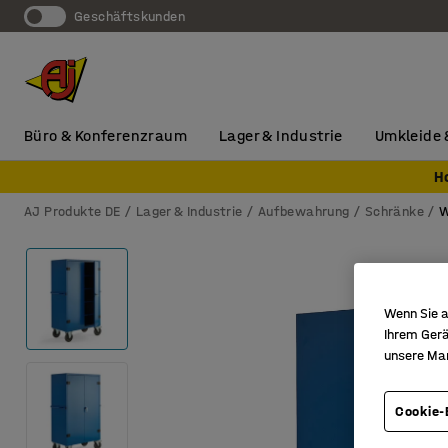
Geschäftskunden
Büro & Konferenzraum
Lager & Industrie
Umkleide 
H
AJ Produkte DE
Lager & Industrie
Aufbewahrung
Schränke
W
Wenn Sie a
Ihrem Gerä
unsere Ma
Cookie-