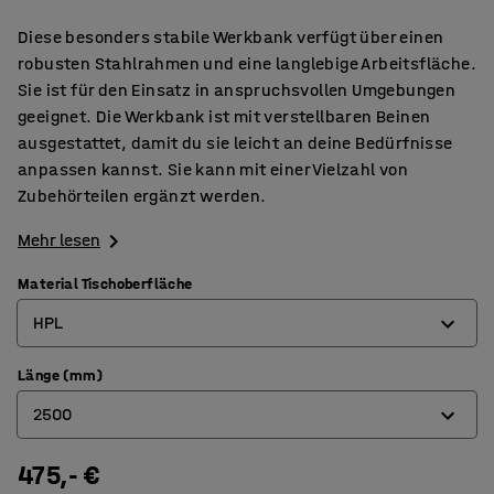
Diese besonders stabile Werkbank verfügt über einen
robusten Stahlrahmen und eine langlebige Arbeitsfläche.
Sie ist für den Einsatz in anspruchsvollen Umgebungen
geeignet. Die Werkbank ist mit verstellbaren Beinen
ausgestattet, damit du sie leicht an deine Bedürfnisse
anpassen kannst. Sie kann mit einer Vielzahl von
Zubehörteilen ergänzt werden.
Mehr lesen
Material Tischoberfläche
HPL
Länge (mm)
Eichenparkett
2500
gehärtete Platte
Gummi
475,- €
1500