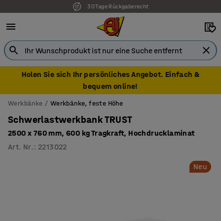
30 Tage Rückgaberecht
7 Jahre Garantie
Holen Sie sich Ihr persönliches Angebot. Einfach &
bequem online!
Werkbänke
Werkbänke, feste Höhe
Schwerlastwerkbank TRUST
2500 x 760 mm, 600 kg Tragkraft, Hochdrucklaminat
Art. Nr.
:
2213022
Neu