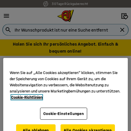
30 Tage Rückgaberecht
Holen Sie sich Ihr persönliches Angebot. Einfach &
bequem online!
Erste Hilfe
Erste Hilfe Sets
Erste Hilfe Sets
Wenn Sie auf „Alle Cookies akzeptieren“ klicken, stimmen Sie
der Speicherung von Cookies auf Ihrem Gerät zu, um die
Websitenavigation zu verbessern, die Websitenutzung zu
analysieren und unsere Marketingbemühungen zu unterstützen.
Cookie-Richtlinien
Filter
Sortieren
2 Produkte
Cookie-Einstellungen
Alle ablehnen
Alle Cookies akzeptieren