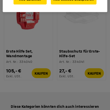
Erste Hilfe Set,
Staubschutz für Erste-
Wandmontage
Hilfe-Set
Art. Nr.
:
334040
Art. Nr.
:
334041
105,- €
27,- €
KAUFEN
KAUFEN
Exkl. USt.
Exkl. USt.
Diese Kategorien könnten dich auch interessieren