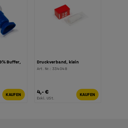
9% Buffer,
Druckverband, klein
Art. Nr.
:
334048
4,- €
KAUFEN
KAUFEN
Exkl. USt.