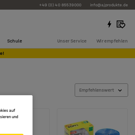
+49 (0) 40 85539000
info@ajprodukte.de
Schule
Unser Service
Wir empfehlen
e!
Empfehlenswert
okies auf
sieren und