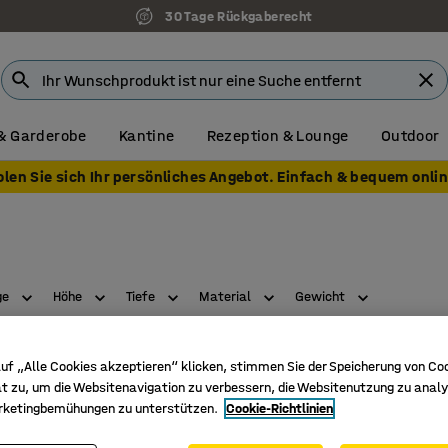
30 Tage Rückgaberecht
& Garderobe
Kantine
Rezeption & Lounge
Outdoor
olen Sie sich Ihr persönliches Angebot. Einfach & bequem onlin
ge
Höhe
Tiefe
Material
Gewicht
uf „Alle Cookies akzeptieren“ klicken, stimmen Sie der Speicherung von Co
t zu, um die Websitenavigation zu verbessern, die Websitenutzung zu analy
rketingbemühungen zu unterstützen.
Cookie-Richtlinien