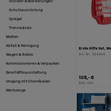
Schilder & Markierungen
Schutzausrüstung
Spiegel
Trennwände
Matten
Abfall & Reinigung
Erste Hilfe Set,
Art. Nr.
:
334040
Wagen & Rollen
Kommissionieren & Verpacken
Geschäftsausstattung
105,- €
Umgang mit Chemikalien
Exkl. USt.
Werkzeuge