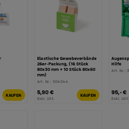
r
Elastische Gewebeverbände
Augenspü
26er-Packung, (16 Stück
Hilfe
80x30 mm + 10 Stück 80x60
Art. Nr.
:
mm)
Art. Nr.
:
304044
5,90 €
95,- €
KAUFEN
KAUFEN
Exkl. USt.
Exkl. USt