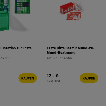
lstation für Erste
Erste Hilfe Set für Mund-zu-
Mund-Beatmung
334056
Art. Nr.
:
334045
13,- €
KAUFEN
KAUFEN
.
Exkl. USt.