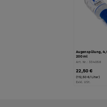
Augenspülung, 4,
200 ml
Art. Nr.
:
334058
22,50 €
(112,50 €/Liter)
Exkl. USt.