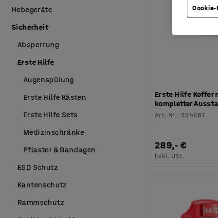
Cookie-
Hebegeräte
Sicherheit
Absperrung
Erste Hilfe
Augenspülung
Erste Hilfe Koffer 
Erste Hilfe Kästen
kompletter Ausst
Erste Hilfe Sets
Art. Nr.
:
334061
Medizinschränke
289,- €
Pflaster & Bandagen
Exkl. USt.
ESD Schutz
Kantenschutz
Rammschutz