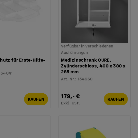
Verfügbar in verschiedenen
Ausführungen
utz für Erste-Hilfe-
Medizinschrank CURE,
Zylinderschloss, 400 x 380 x
285 mm
334041
Art. Nr.
:
134660
179,- €
KAUFEN
KAUFEN
.
Exkl. USt.