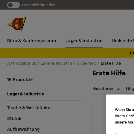
Geschäftskunden
Büro & Konferenzraum
Lager & Industrie
Umkleide 
H
AJ Produkte DE
Lager & Industrie
Sicherheit
Erste Hilfe
Erste Hilfe
16 Produkte
Hauptfarbe
Län
Lager & Industrie
Tische & Werkbänke
Wenn Sie a
Ihrem Gerä
Stühle
unsere Ma
Aufbewahrung