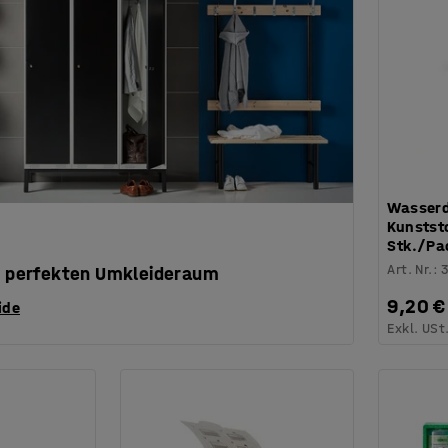
Wasserd
Kunststo
Stk./Pa
Art. Nr.
:
en perfekten Umkleideraum
9,20 €
ide
Exkl. USt