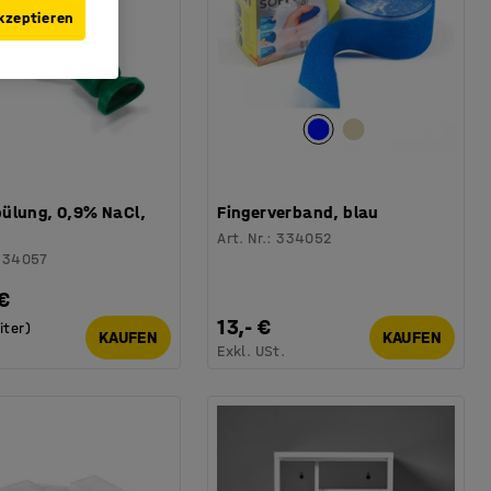
kzeptieren
ülung, 0,9% NaCl,
Fingerverband, blau
Art. Nr.
:
334052
334057
€
13,- €
iter)
KAUFEN
KAUFEN
.
Exkl. USt.