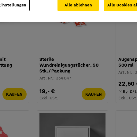
Einstellungen
Alle ablehnen
Alle Cookies a
mit
Sterile
Augensp
attung
Wundreinigungstücher, 50
500 ml
Stk./Packung
Art. Nr.
:
Art. Nr.
:
334047
22,50 
19,- €
(45,- €/L
KAUFEN
KAUFEN
Exkl. USt.
Exkl. USt