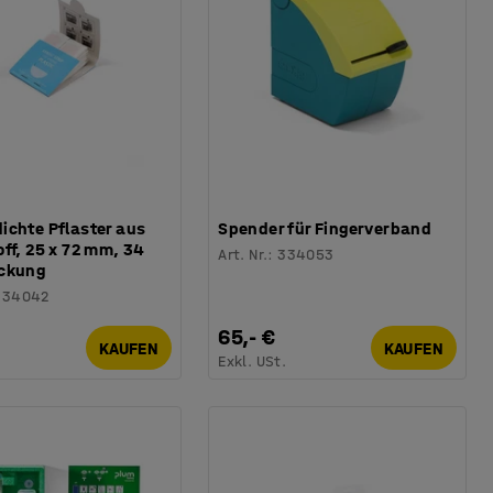
ichte Pflaster aus
Spender für Fingerverband
ff, 25 x 72 mm, 34
Art. Nr.
:
334053
ckung
334042
65,- €
KAUFEN
KAUFEN
.
Exkl. USt.