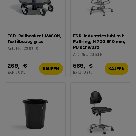
ESD-Rollhocker LAWSON,
ESD-Industriestuhl mit
Textilbezug grau
Fußring, H 700-910 mm,
PU schwarz
Art. Nr.
:
235315
Art. Nr.
:
235314
269,- €
569,- €
KAUFEN
KAUFEN
Exkl. USt.
Exkl. USt.