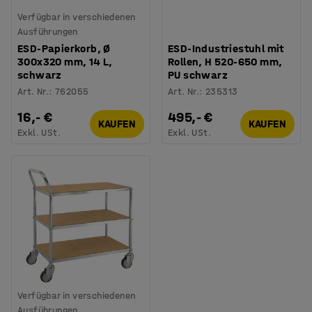
Verfügbar in verschiedenen
Ausführungen
ESD-Papierkorb, Ø
ESD-Industriestuhl mit
300x320 mm, 14 L,
Rollen, H 520-650 mm,
schwarz
PU schwarz
Art. Nr.
:
762055
Art. Nr.
:
235313
16,- €
495,- €
KAUFEN
KAUFEN
Exkl. USt.
Exkl. USt.
Verfügbar in verschiedenen
Ausführungen