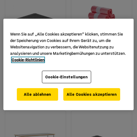
Wenn Sie auf „Alle Cookies akzeptieren“ klicken, stimmen Sie
der Speicherung von Cookies auf Ihrem Gerät zu, um die
Websitenavigation zu verbessern, die Websitenutzung zu
Verfügbar in verschiedenen
analysieren und unsere Marketingbemühungen zu unterstützen.
Ausführungen
Cookie-Richtlinien
ESD Anti-
ESD-Müllbeutel, 10
Ermüdungsmatte, 1000 x
Rollen (100 Stück/Rolle),
700 mm, schwarz
20 L, rot
Cookie-Einstellungen
Art. Nr.
:
25114
Art. Nr.
:
762002
125,- €
209,- €
Alle ablehnen
Alle Cookies akzeptieren
KAUFEN
KAUFEN
Exkl. USt.
Exkl. USt.