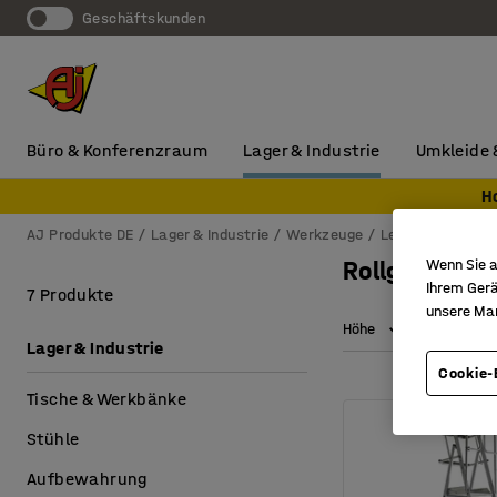
Geschäftskunden
Büro & Konferenzraum
Lager & Industrie
Umkleide 
H
AJ Produkte DE
Lager & Industrie
Werkzeuge
Leitern & Gerüst
Wenn Sie a
Rollgerüste
Ihrem Gerä
7 Produkte
unsere Ma
Höhe
Plattform 
Lager & Industrie
Cookie-
Tische & Werkbänke
Stühle
Aufbewahrung