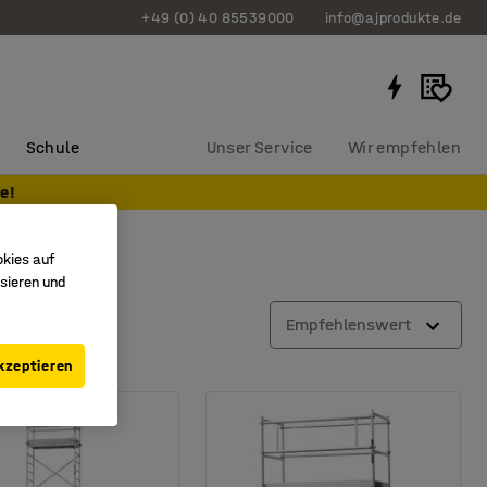
+49 (0) 40 85539000
info@ajprodukte.de
Schule
Unser Service
Wir empfehlen
e!
okies auf
sieren und
Empfehlenswert
kzeptieren