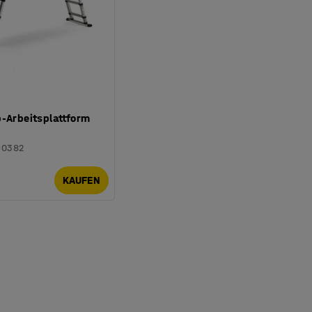
p-Arbeitsplattform
90382
KAUFEN
.