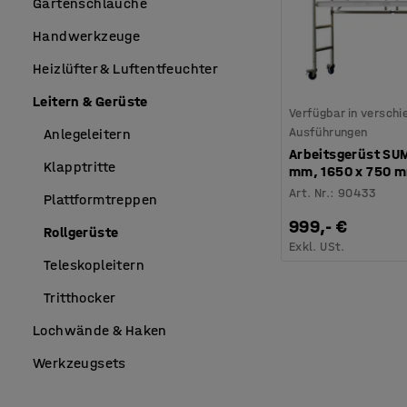
Gartenschläuche
Handwerkzeuge
Heizlüfter & Luftentfeuchter
Leitern & Gerüste
Verfügbar in versch
Ausführungen
Anlegeleitern
Arbeitsgerüst SU
Klapptritte
mm, 1650 x 750 
Art. Nr.
:
90433
Plattformtreppen
999,- €
Rollgerüste
Exkl. USt.
Teleskopleitern
Tritthocker
Lochwände & Haken
Werkzeugsets