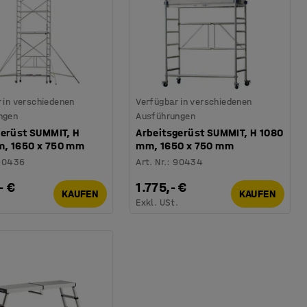
 in verschiedenen
Verfügbar in verschiedenen
ngen
Ausführungen
gerüst SUMMIT, H
Arbeitsgerüst SUMMIT, H 1080
, 1650 x 750 mm
mm, 1650 x 750 mm
90436
Art. Nr.
:
90434
- €
1.775,- €
KAUFEN
KAUFEN
.
Exkl. USt.