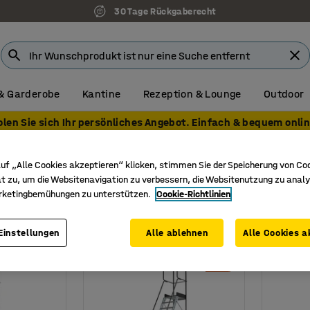
30 Tage Rückgaberecht
& Garderobe
Kantine
Rezeption & Lounge
Outdoor
olen Sie sich Ihr persönliches Angebot. Einfach & bequem onlin
e
Rollgerüste
uf „Alle Cookies akzeptieren“ klicken, stimmen Sie der Speicherung von Co
t zu, um die Websitenavigation zu verbessern, die Websitenutzung zu analy
rketingbemühungen zu unterstützen.
Cookie-Richtlinien
L x B
Plattformhöhe
Material
Einstellungen
Alle ablehnen
Alle Cookies a
Neu