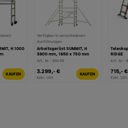
iedenen
Verfügbar in verschiedenen
Ausführungen
MMIT, H 1000
Arbeitsgerüst SUMMIT, H
Telesko
mm
3800 mm, 1650 x 750 mm
RIDGE
Art. Nr.
:
90435
Art. Nr.
:
3.299,- €
715,- €
KAUFEN
KAUFEN
Exkl. USt.
Exkl. USt