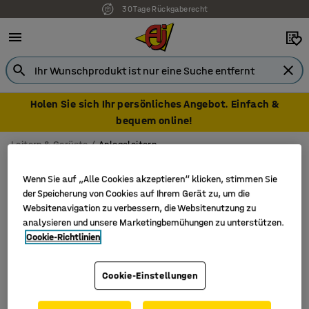
30 Tage Rückgaberecht
Holen Sie sich Ihr persönliches Angebot. Einfach &
bequem online!
Leitern & Gerüste
Anlegeleitern
Anlegeleitern
Wenn Sie auf „Alle Cookies akzeptieren“ klicken, stimmen Sie
der Speicherung von Cookies auf Ihrem Gerät zu, um die
Websitenavigation zu verbessern, die Websitenutzung zu
analysieren und unsere Marketingbemühungen zu unterstützen.
Filter
Sortieren
Cookie-Richtlinien
2 Produkte
Cookie-Einstellungen