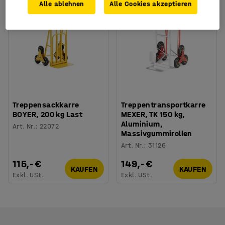
Alle ablehnen
Alle Cookies akzeptieren
Treppensackkarre
Treppentransportkarre
BOYER, 200 kg Last
MEXER, TK 150 kg,
Aluminium,
Art. Nr.
:
22072
Massivgummirollen
Art. Nr.
:
31126
115,- €
149,- €
KAUFEN
KAUFEN
Exkl. USt.
Exkl. USt.