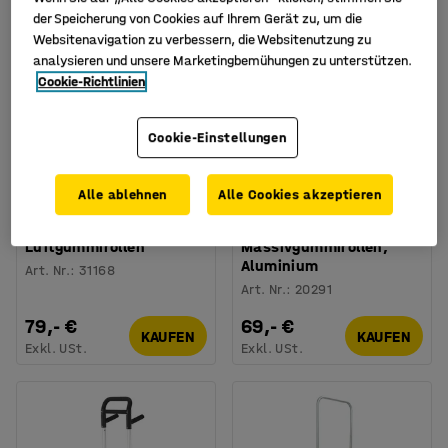
der Speicherung von Cookies auf Ihrem Gerät zu, um die
Websitenavigation zu verbessern, die Websitenutzung zu
analysieren und unsere Marketingbemühungen zu unterstützen.
Cookie-Richtlinien
Cookie-Einstellungen
Alle ablehnen
Alle Cookies akzeptieren
Sackkarre ARNOLD,
Sackkarre WHELDON,
klappbar, TK 150 kg,
klappbar, TK 90 kg,
Luftgummirollen
Massivgummirollen,
Aluminium
Art. Nr.
:
31168
Art. Nr.
:
20291
79,- €
69,- €
KAUFEN
KAUFEN
Exkl. USt.
Exkl. USt.