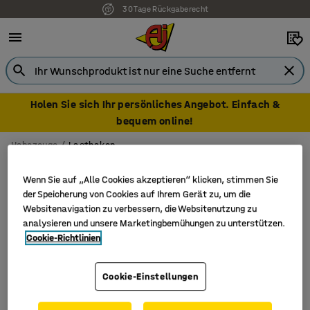
30 Tage Rückgaberecht
Holen Sie sich Ihr persönliches Angebot. Einfach &
bequem online!
Hebezeuge
Lasthaken
Lasthaken
Wenn Sie auf „Alle Cookies akzeptieren“ klicken, stimmen Sie
der Speicherung von Cookies auf Ihrem Gerät zu, um die
Websitenavigation zu verbessern, die Websitenutzung zu
analysieren und unsere Marketingbemühungen zu unterstützen.
Filter
Sortieren
Cookie-Richtlinien
2 Produkte
Cookie-Einstellungen