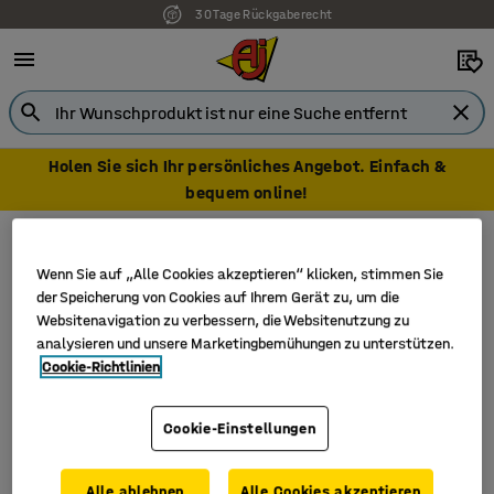
30 Tage Rückgaberecht
Holen Sie sich Ihr persönliches Angebot. Einfach &
bequem online!
Gabestapler Zubehör
Palettengabeln
Palettengabeln
Wenn Sie auf „Alle Cookies akzeptieren“ klicken, stimmen Sie
der Speicherung von Cookies auf Ihrem Gerät zu, um die
Websitenavigation zu verbessern, die Websitenutzung zu
analysieren und unsere Marketingbemühungen zu unterstützen.
Cookie-Richtlinien
Filter
Sortieren
2 Produkte
Cookie-Einstellungen
Alle ablehnen
Alle Cookies akzeptieren