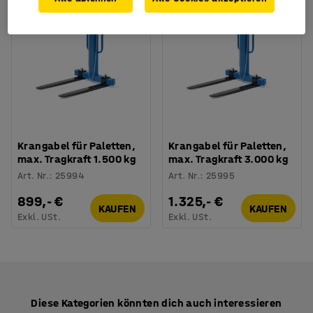
Krangabel für Paletten,
Krangabel für Paletten,
max. Tragkraft 1.500 kg
max. Tragkraft 3.000 kg
Art. Nr.
:
25994
Art. Nr.
:
25995
899,- €
1.325,- €
KAUFEN
KAUFEN
Exkl. USt.
Exkl. USt.
Diese Kategorien könnten dich auch interessieren