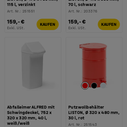
115 l, verzinkt
70 l, schwarz
Art. Nr.
:
251551
Art. Nr.
:
203376
159,- €
159,- €
KAUFEN
KAUFEN
Exkl. USt.
Exkl. USt.
Abfalleimer ALFRED mit
Putzwollbehälter
Schwingdeckel, 752 x
LISTON, Ø 320 x 480 mm,
320 x 320 mm, 40 l,
30 l, rot
weiß/weiß
Art. Nr.
:
251543