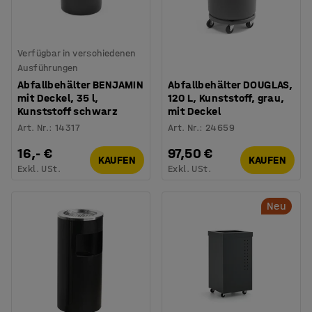
Verfügbar in verschiedenen
Ausführungen
Abfallbehälter BENJAMIN
Abfallbehälter DOUGLAS,
mit Deckel, 35 l,
120 L, Kunststoff, grau,
Kunststoff schwarz
mit Deckel
Art. Nr.
:
14317
Art. Nr.
:
24659
16,- €
97,50 €
KAUFEN
KAUFEN
Exkl. USt.
Exkl. USt.
Neu