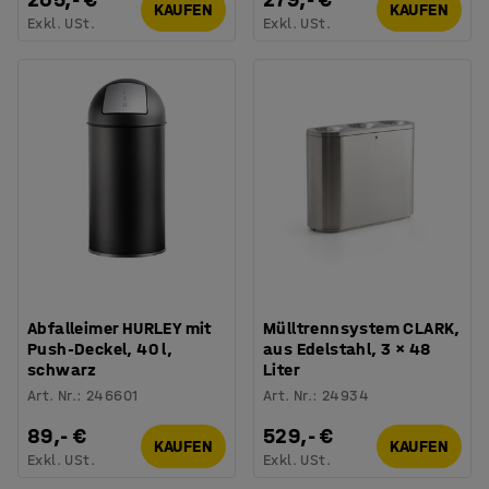
KAUFEN
KAUFEN
Exkl. USt.
Exkl. USt.
Abfalleimer HURLEY mit
Mülltrennsystem CLARK,
Push-Deckel, 40 l,
aus Edelstahl, 3 × 48
schwarz
Liter
Art. Nr.
:
246601
Art. Nr.
:
24934
89,- €
529,- €
KAUFEN
KAUFEN
Exkl. USt.
Exkl. USt.