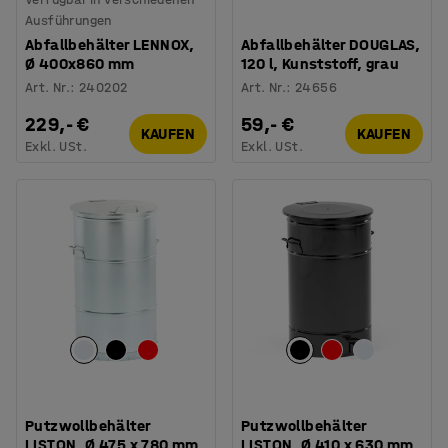
Ausführungen
Abfallbehälter LENNOX,
Abfallbehälter DOUGLAS,
Ø 400x860 mm
120 l, Kunststoff, grau
Art. Nr.
:
240202
Art. Nr.
:
24656
229,- €
59,- €
KAUFEN
KAUFEN
Exkl. USt.
Exkl. USt.
Putzwollbehälter
Putzwollbehälter
LISTON, Ø 475 x 780 mm,
LISTON, Ø 410 x 630 mm,