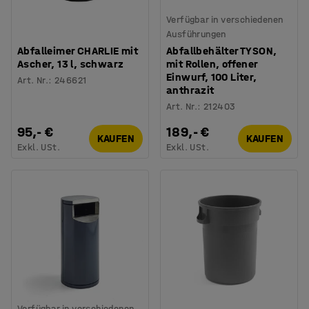
Verfügbar in verschiedenen
Ausführungen
Abfalleimer CHARLIE mit
Abfallbehälter TYSON,
Ascher, 13 l, schwarz
mit Rollen, offener
Einwurf, 100 Liter,
Art. Nr.
:
246621
anthrazit
Art. Nr.
:
212403
95,- €
189,- €
KAUFEN
KAUFEN
Exkl. USt.
Exkl. USt.
Verfügbar in verschiedenen