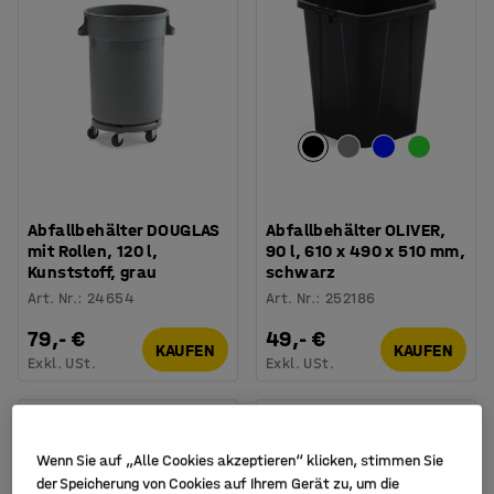
Abfallbehälter DOUGLAS
Abfallbehälter OLIVER,
mit Rollen, 120 l,
90 l, 610 x 490 x 510 mm,
Kunststoff, grau
schwarz
Art. Nr.
:
24654
Art. Nr.
:
252186
79,- €
49,- €
KAUFEN
KAUFEN
Exkl. USt.
Exkl. USt.
Wenn Sie auf „Alle Cookies akzeptieren“ klicken, stimmen Sie
der Speicherung von Cookies auf Ihrem Gerät zu, um die