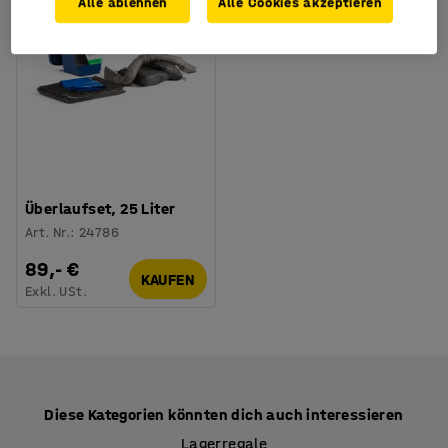
Alle ablehnen
Alle Cookies akzeptieren
Überlaufset, 25 Liter
Art. Nr.
:
24786
89,- €
KAUFEN
Exkl. USt.
Diese Kategorien könnten dich auch interessieren
Lagerregale