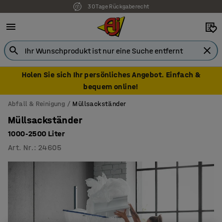
30 Tage Rückgaberecht
Holen Sie sich Ihr persönliches Angebot. Einfach &
bequem online!
Abfall & Reinigung
Müllsackständer
Müllsackständer
1000-2500 Liter
Art. Nr.
:
24605