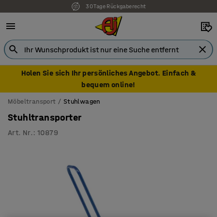
30 Tage Rückgaberecht
Holen Sie sich Ihr persönliches Angebot. Einfach &
bequem online!
Möbeltransport
Stuhlwagen
Stuhltransporter
Art. Nr.
:
10879