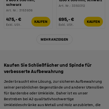
schwarz
Art. Nr.
:
3350312
Art. Nr.
:
3153936
475,- €
695,- €
KAUFEN
KAUFEN
Exkl. USt.
Exkl. USt.
MEHR ANZEIGEN
Kaufen Sie Schließfächer und Spinde für
verbesserte Aufbewahrung
Jeder braucht eine Lösung, zur sicheren Aufbewahrung
seiner persönlichen Gegenstände und anderer Utensilien
für Garderobe oder Umkleide. Daher ist es unser
Bestreben bei AJ qualitativhochwertige
Umkleideschränke aus Metall und Holz anzubieten, die