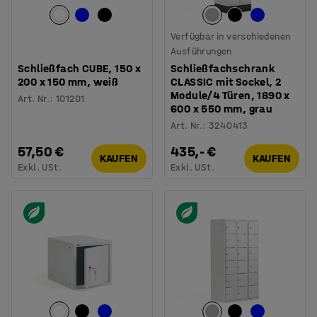
Verfügbar in verschiedenen
Ausführungen
Schließfach CUBE, 150 x
Schließfachschrank
200 x 150 mm, weiß
CLASSIC mit Sockel, 2
Module/4 Türen, 1890 x
Art. Nr.
:
101201
600 x 550 mm, grau
Art. Nr.
:
3240413
57,50 €
435,- €
KAUFEN
KAUFEN
Exkl. USt.
Exkl. USt.