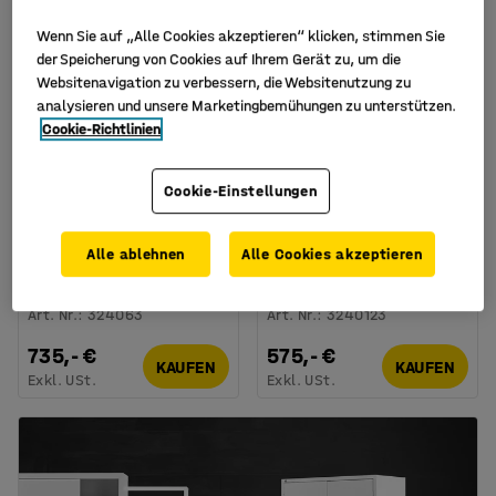
Wenn Sie auf „Alle Cookies akzeptieren“ klicken, stimmen Sie
der Speicherung von Cookies auf Ihrem Gerät zu, um die
Websitenavigation zu verbessern, die Websitenutzung zu
analysieren und unsere Marketingbemühungen zu unterstützen.
Cookie-Richtlinien
Verfügbar in verschiedenen
Verfügbar in verschiedenen
Cookie-Einstellungen
Ausführungen
Ausführungen
Schließfachschrank
Schließfachschrank
CLASSIC, 4 Module/4
CLASSIC mit Beingestell,
Alle ablehnen
Alle Cookies akzeptieren
Türen, 1740 x 1200 x 550
3 Module/3 Türen, 1940
mm, grau
x 900 x 550 mm, grau
Art. Nr.
:
324063
Art. Nr.
:
3240123
735,- €
575,- €
KAUFEN
KAUFEN
Exkl. USt.
Exkl. USt.