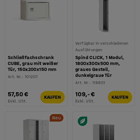
Verfügbar in verschiedenen
Ausführungen
Schließfachschrank
Spind CLICK, 1 Modul,
CUBE, grau mit weißer
1800x300x500 mm,
Tür, 150x200x150 mm
graues Gestell,
dunkelgraue Tür
Art. Nr.
:
101207
Art. Nr.
:
116801
57,50 €
109,- €
KAUFEN
KAUFEN
Exkl. USt.
Exkl. USt.
Neu