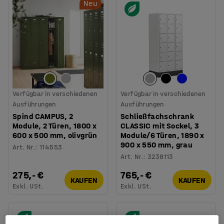
Neu
Verfügbar in verschiedenen
Verfügbar in verschiedenen
Ausführungen
Ausführungen
Spind CAMPUS, 2
Schließfachschrank
Module, 2 Türen, 1800 x
CLASSIC mit Sockel, 3
600 x 500 mm, olivgrün
Module/6 Türen, 1890 x
900 x 550 mm, grau
Art. Nr.
:
114553
Art. Nr.
:
3238113
275,- €
765,- €
KAUFEN
KAUFEN
Exkl. USt.
Exkl. USt.