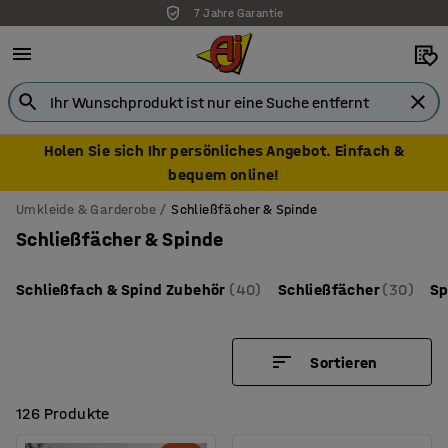
7 Jahre Garantie
Holen Sie sich Ihr persönliches Angebot. Einfach &
bequem online!
Umkleide & Garderobe
Schließfächer & Spinde
Schließfächer & Spinde
Schließfach & Spind Zubehör
(40)
Schließfächer
(30)
Sp
Sortieren
126 Produkte