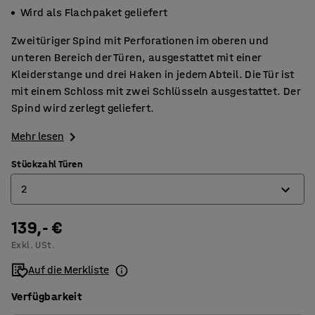
Wird als Flachpaket geliefert
Zweitüriger Spind mit Perforationen im oberen und
unteren Bereich der Türen, ausgestattet mit einer
Kleiderstange und drei Haken in jedem Abteil. Die Tür ist
mit einem Schloss mit zwei Schlüsseln ausgestattet. Der
Spind wird zerlegt geliefert.
Mehr lesen
Stückzahl Türen
2
139,- €
2
Exkl. USt.
4
Auf die Merkliste
6
Verfügbarkeit
8