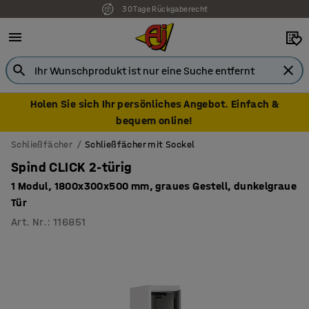
30 Tage Rückgaberecht
7 Jahre Garantie
Holen Sie sich Ihr persönliches Angebot. Einfach &
bequem online!
Schließfächer
Schließfächer mit Sockel
Spind CLICK 2-türig
1 Modul, 1800x300x500 mm, graues Gestell, dunkelgraue
Tür
Art. Nr.
:
116851