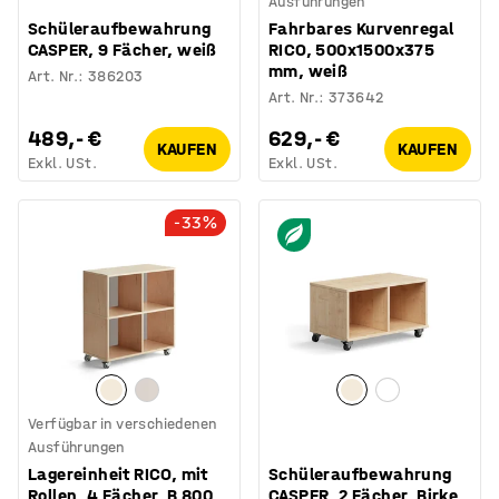
Ausführungen
Schüleraufbewahrung
Fahrbares Kurvenregal
CASPER, 9 Fächer, weiß
RICO, 500x1500x375
mm, weiß
Art. Nr.
:
386203
Art. Nr.
:
373642
489,- €
629,- €
KAUFEN
KAUFEN
Exkl. USt.
Exkl. USt.
-33%
Verfügbar in verschiedenen
Ausführungen
Lagereinheit RICO, mit
Schüleraufbewahrung
Rollen, 4 Fächer, B 800
CASPER, 2 Fächer, Birke