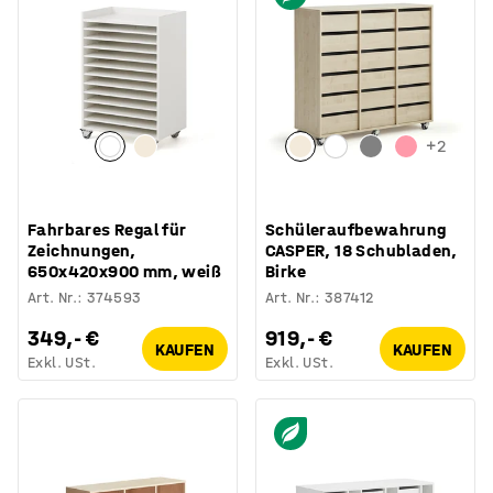
+
2
Fahrbares Regal für
Schüleraufbewahrung
Zeichnungen,
CASPER, 18 Schubladen,
650x420x900 mm, weiß
Birke
Art. Nr.
:
374593
Art. Nr.
:
387412
349,- €
919,- €
KAUFEN
KAUFEN
Exkl. USt.
Exkl. USt.