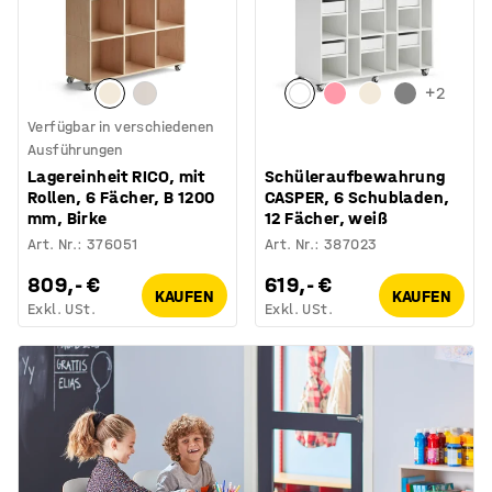
+
2
Verfügbar in verschiedenen
Ausführungen
Lagereinheit RICO, mit
Schüleraufbewahrung
Rollen, 6 Fächer, B 1200
CASPER, 6 Schubladen,
mm, Birke
12 Fächer, weiß
Art. Nr.
:
376051
Art. Nr.
:
387023
809,- €
619,- €
KAUFEN
KAUFEN
Exkl. USt.
Exkl. USt.