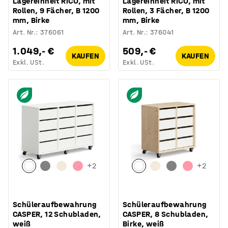
Lagereinheit RICO, mit
Lagereinheit RICO, mit
Rollen, 9 Fächer, B 1200
Rollen, 3 Fächer, B 1200
mm, Birke
mm, Birke
Art. Nr.
:
376061
Art. Nr.
:
376041
1.049,- €
509,- €
KAUFEN
KAUFEN
Exkl. USt.
Exkl. USt.
+
2
+
2
Schüleraufbewahrung
Schüleraufbewahrung
CASPER, 12 Schubladen,
CASPER, 8 Schubladen,
weiß
Birke, weiß