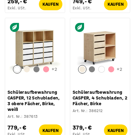
259,- €
749,- €
KAUFEN
KAUFEN
Exkl. USt.
Exkl. USt.
+
2
+
2
Schüleraufbewahrung
Schüleraufbewahrung
CASPER, 12 Schubladen,
CASPER, 4 Schubladen, 2
3 obere Fächer, Birke,
Fächer, Birke
weiß
Art. Nr.
:
386212
Art. Nr.
:
387613
779,- €
379,- €
KAUFEN
KAUFEN
Exkl. USt.
Exkl. USt.