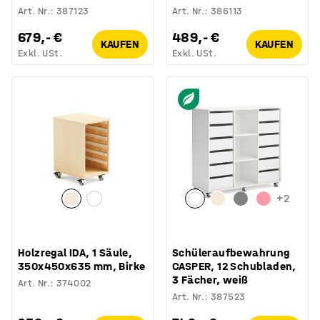
Art. Nr.
:
387123
Art. Nr.
:
386113
679,- €
489,- €
KAUFEN
KAUFEN
Exkl. USt.
Exkl. USt.
+
2
Holzregal IDA, 1 Säule,
Schüleraufbewahrung
350x450x635 mm, Birke
CASPER, 12 Schubladen,
3 Fächer, weiß
Art. Nr.
:
374002
Art. Nr.
:
387523