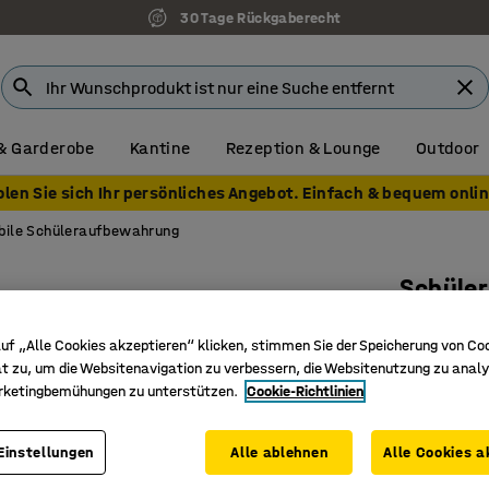
30 Tage Rückgaberecht
& Garderobe
Kantine
Rezeption & Lounge
Outdoor
olen Sie sich Ihr persönliches Angebot. Einfach & bequem onlin
bile Schüleraufbewahrung
Schüle
8 Schubl
uf „Alle Cookies akzeptieren“ klicken, stimmen Sie der Speicherung von Co
Art. Nr.
:
38
t zu, um die Websitenavigation zu verbessern, die Websitenutzung zu analy
rketingbemühungen zu unterstützen.
Cookie-Richtlinien
Acht Sch
Strapazi
Einstellungen
Alle ablehnen
Alle Cookies a
Mit absch