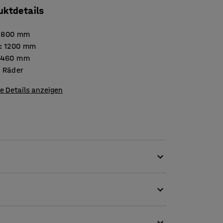
uktdetails
800
mm
:
1200
mm
460
mm
:
Räder
e Details anzeigen
heit für Schüler. Kompakte Größe und ein
 Schubladenschrank problemlos in die meisten