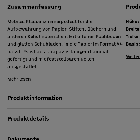
Zusammenfassung
Prod
Mobiles Klassenzimmerpodest für die
Höhe
:
Aufbewahrung von Papier, Stiften, Büchern und
Breite
anderen Schulmaterialien. Mit offenen Fachböden
Tiefe
:
und glatten Schubladen, in die Papier im Format A4
Basis
passt. Es ist aus strapazierfähigem Laminat
Weiter
gefertigt und mit feststellbaren Rollen
ausgestattet.
Mehr lesen
Produktinformation
Dieser Rollcontainer ist die perfekte persönliche Regalein
Produktdetails
geräumiges Design! Durch das schlichte Design passt der
schulischen Bereiche.
Höhe
:
800
mm
Dokumente