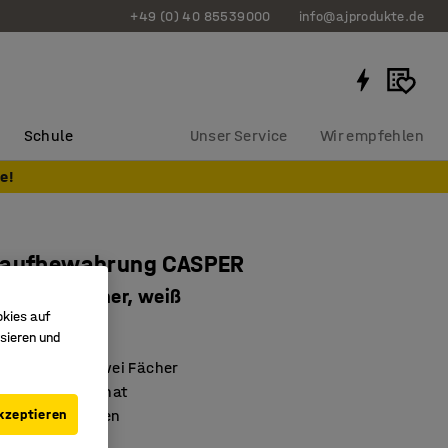
+49 (0) 40 85539000
info@ajprodukte.de
Schule
Unser Service
Wir empfehlen
e!
raufbewahrung CASPER
aden, 2 Fächer, weiß
okies auf
7223
sieren und
ubladen und zwei Fächer
erfähiges Laminat
kzeptieren
ließbaren Rollen