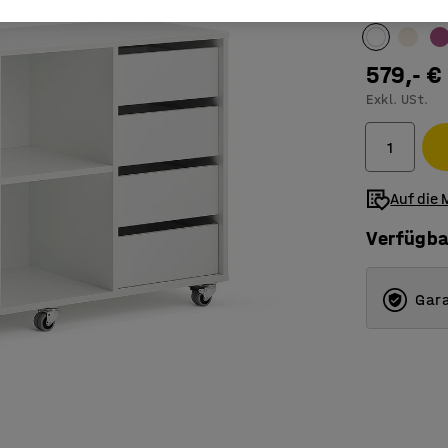
Farbe Laden-
579,- €
Exkl. USt.
Auf die 
Verfügba
Gara