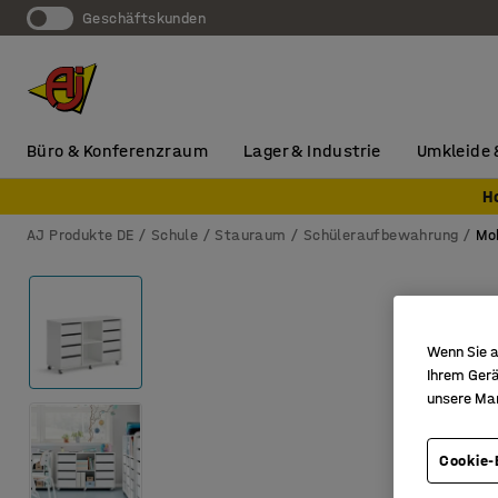
Geschäftskunden
Büro & Konferenzraum
Lager & Industrie
Umkleide 
H
AJ Produkte DE
Schule
Stauraum
Schüleraufbewahrung
Mo
Wenn Sie a
Ihrem Gerä
unsere Ma
Cookie-