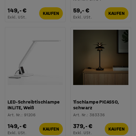
149,- €
59,- €
KAUFEN
KAUFEN
Exkl. USt.
Exkl. USt.
LED-Schreibtischlampe
Tischlampe PICASSO,
INLITE, Weiß
schwarz
Art. Nr.
:
91206
Art. Nr.
:
383336
149,- €
379,- €
KAUFEN
KAUFEN
Exkl. USt.
Exkl. USt.