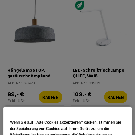
Hängelampe TOP,
LED-Schreibtischlampe
geräuschdämpfend
QLITE, Weiß
Art. Nr.
:
38335
Art. Nr.
:
91209
89,- €
109,- €
KAUFEN
KAUFEN
Exkl. USt.
Exkl. USt.
Wenn Sie auf „Alle Cookies akzeptieren“ klicken, stimmen Sie
der Speicherung von Cookies auf Ihrem Gerät zu, um die
Websitenavigation zu verbessern, die Websitenutzung zu