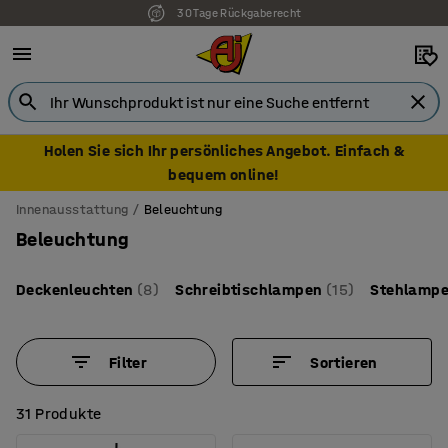
7 Jahre Garantie
Holen Sie sich Ihr persönliches Angebot. Einfach &
bequem online!
Innenausstattung
Beleuchtung
Beleuchtung
Deckenleuchten
(8)
Schreibtischlampen
(15)
Stehlamp
Filter
Sortieren
31 Produkte