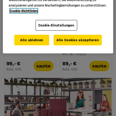
analysieren und unsere Marketingbemühungen zu unterstützen.
Cookie-Richtlinien
Cookie-Einstellungen
Alle ablehnen
Alle Cookies akzeptieren
Stehleuchte ASTRO, weiß
LED-Schreibtischlampe
STUDY, Silber
Art. Nr.
:
383132
Art. Nr.
:
91202
99,- €
89,- €
KAUFEN
KAUFEN
Exkl. USt.
Exkl. USt.