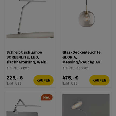
Schreibtischlampe
Glas-Deckenleuchte
SCREENLITE, LED,
GLORIA,
Tischhalterung, weiß
Messing/Rauchglas
Art. Nr.
:
91213
Art. Nr.
:
383301
225,- €
475,- €
KAUFEN
KAUFEN
Exkl. USt.
Exkl. USt.
Neu