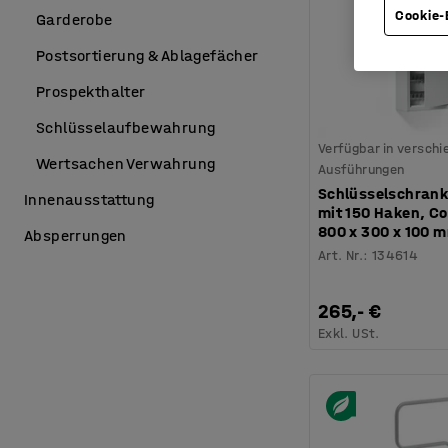
Cookie-
Garderobe
Postsortierung & Ablagefächer
Prospekthalter
Schlüsselaufbewahrung
Verfügbar in versch
Wertsachen Verwahrung
Ausführungen
Schlüsselschran
Innenausstattung
mit 150 Haken, C
800 x 300 x 100 
Absperrungen
Art. Nr.
:
134614
265,- €
Exkl. USt.