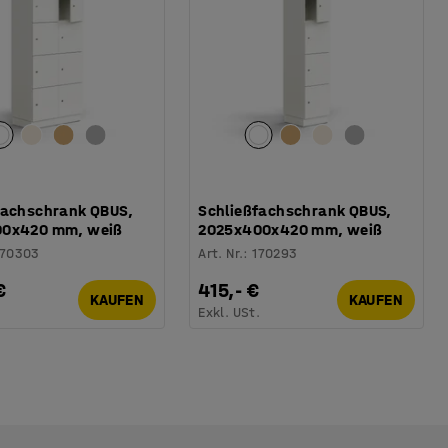
fachschrank QBUS,
Schließfachschrank QBUS,
00x420 mm, weiß
2025x400x420 mm, weiß
170303
Art. Nr.
:
170293
€
415,- €
KAUFEN
KAUFEN
.
Exkl. USt.