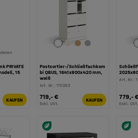
iedenen
nk PRIVATE
Postsortier-/Schließfachkom
Schließ
odell, 15
bi QBUS, 1641x800x420 mm,
2025x8
,
weiß
Art. Nr.
:
Art. Nr.
:
170263
719,- €
779,- 
KAUFEN
KAUFEN
Exkl. USt.
Exkl. USt