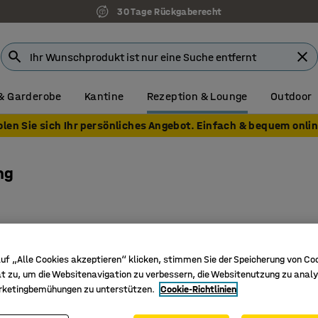
30 Tage Rückgaberecht
& Garderobe
Kantine
Rezeption & Lounge
Outdoor
olen Sie sich Ihr persönliches Angebot. Einfach & bequem onlin
ng
uf „Alle Cookies akzeptieren“ klicken, stimmen Sie der Speicherung von Co
t zu, um die Websitenavigation zu verbessern, die Websitenutzung zu analy
rketingbemühungen zu unterstützen.
Cookie-Richtlinien