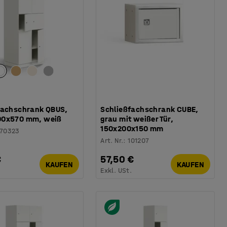
fachschrank QBUS,
Schließfachschrank CUBE,
00x570 mm, weiß
grau mit weißer Tür,
150x200x150 mm
170323
Art. Nr.
:
101207
€
57,50 €
KAUFEN
KAUFEN
.
Exkl. USt.