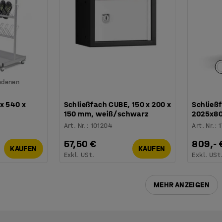
iedenen
x 540 x
Schließfach CUBE, 150 x 200 x
Schließ
150 mm, weiß/schwarz
2025x8
Art. Nr.
:
101204
Art. Nr.
:
57,50 €
809,- 
KAUFEN
KAUFEN
Exkl. USt.
Exkl. USt
MEHR ANZEIGEN