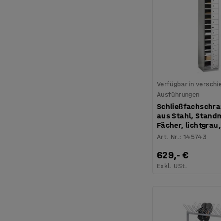
Verfügbar in versch
Ausführungen
Schließfachschra
aus Stahl, Standm
Fächer, lichtgrau
Art. Nr.
:
145743
629,- €
Exkl. USt.