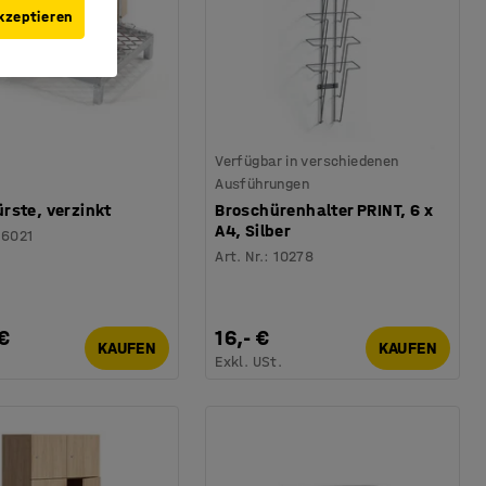
kzeptieren
Verfügbar in verschiedenen
Ausführungen
rste, verzinkt
Broschürenhalter PRINT, 6 x
A4, Silber
26021
Art. Nr.
:
10278
€
16,- €
KAUFEN
KAUFEN
.
Exkl. USt.