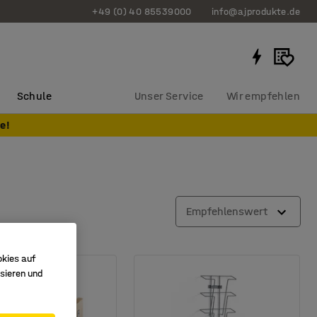
+49 (0) 40 85539000
info@ajprodukte.de
Schule
Unser Service
Wir empfehlen
e!
Empfehlenswert
okies auf
sieren und