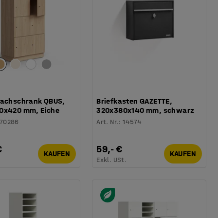
fachschrank QBUS,
Briefkasten GAZETTE,
0x420 mm, Eiche
320x380x140 mm, schwarz
170286
Art. Nr.
:
14574
€
59,- €
KAUFEN
KAUFEN
.
Exkl. USt.