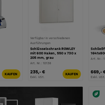
Verfügbar in verschiedenen
Ausführungen
Schlüsselschrank ROWLEY
Schließ
mit 600 Haken, 550 x 730 x
1641x80
205 mm, grau
Art. Nr.
:
Art. Nr.
:
10138
235,- €
669,- 
KAUFEN
KAUFEN
Exkl. USt.
Exkl. USt