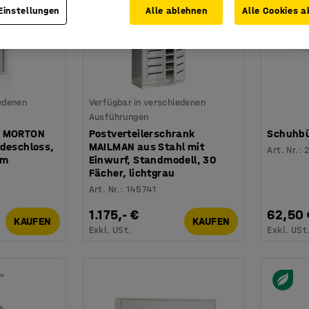
Einstellungen
Alle ablehnen
Alle Cookies a
iedenen
Verfügbar in verschiedenen
Ausführungen
k MORTON
Postverteilerschrank
Schuhbü
odeschloss,
MAILMAN aus Stahl mit
Art. Nr.
:
mm
Einwurf, Standmodell, 30
Fächer, lichtgrau
Art. Nr.
:
145741
1.175,- €
62,50 
KAUFEN
KAUFEN
Exkl. USt.
Exkl. USt