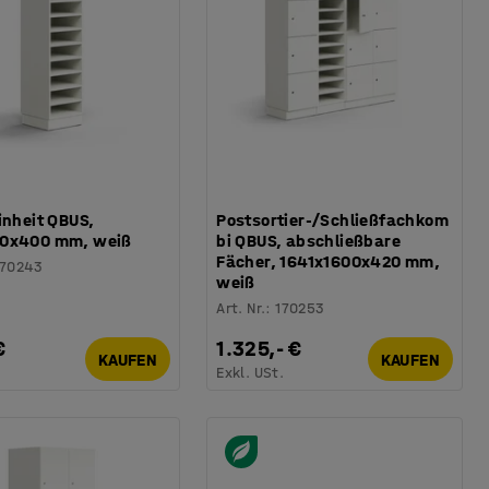
inheit QBUS,
Postsortier-/Schließfachkom
0x400 mm, weiß
bi QBUS, abschließbare
Fächer, 1641x1600x420 mm,
170243
weiß
Art. Nr.
:
170253
€
1.325,- €
KAUFEN
KAUFEN
.
Exkl. USt.