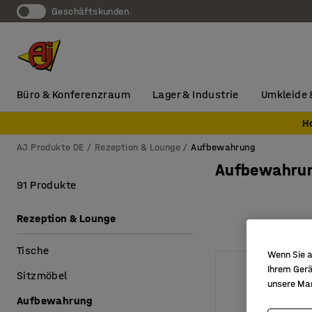
Geschäftskunden
Büro & Konferenzraum
Lager & Industrie
Umkleide 
H
AJ Produkte DE
Rezeption & Lounge
Aufbewahrung
Aufbewahru
91 Produkte
Rezeption & Lounge
Tische
Wenn Sie a
Ihrem Gerä
Sitzmöbel
unsere Ma
Aufbewahrung