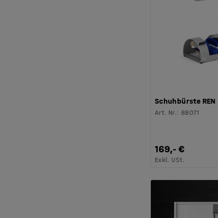
Schuhbürste REN
Art. Nr.
:
88071
169,- €
Exkl. USt.