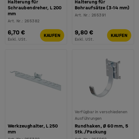
Halterung für
Halterung für
Schraubendreher, L 200
Bohraufsätze (3-14 mm)
mm
Art. Nr.
:
265391
Art. Nr.
:
265382
6,70 €
9,80 €
KAUFEN
KAUFEN
Exkl. USt.
Exkl. USt.
Verfügbar in verschiedenen
Ausführungen
Werkzeughalter, L 250
Rundhaken, Ø 60 mm, 5
mm
Stk./Packung