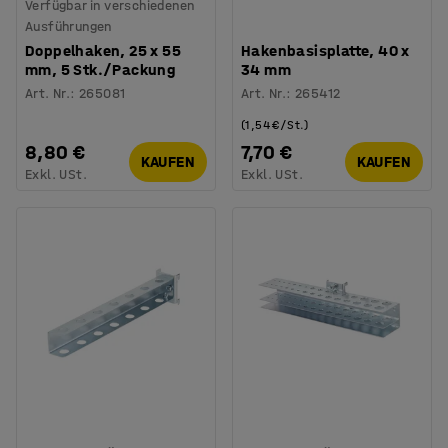
Verfügbar in verschiedenen
Ausführungen
Doppelhaken, 25 x 55
Hakenbasisplatte, 40 x
mm, 5 Stk./Packung
34 mm
Art. Nr.
:
265081
Art. Nr.
:
265412
(1,54 €/St.)
8,80 €
7,70 €
KAUFEN
KAUFEN
Exkl. USt.
Exkl. USt.