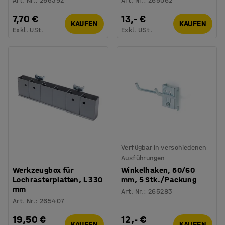
Art. Nr.
:
265392
Art. Nr.
:
265062
7,70 €
13,- €
KAUFEN
KAUFEN
Exkl. USt.
Exkl. USt.
Verfügbar in verschiedenen
Ausführungen
Werkzeugbox für
Winkelhaken, 50/60
Lochrasterplatten, L 330
mm, 5 Stk./Packung
mm
Art. Nr.
:
265283
Art. Nr.
:
265407
19,50 €
12,- €
KAUFEN
KAUFEN