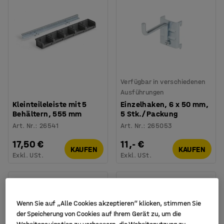
Verfügbar in verschiedenen
Ausführungen
Kleinteileleiste mit 5
Einzelhaken, 6 x 50 mm,
Behältern, 555 mm
5 Stk./Packung
Art. Nr.
:
26541
Art. Nr.
:
265053
17,50 €
11,- €
KAUFEN
KAUFEN
Exkl. USt.
Exkl. USt.
Wenn Sie auf „Alle Cookies akzeptieren“ klicken, stimmen Sie
der Speicherung von Cookies auf Ihrem Gerät zu, um die