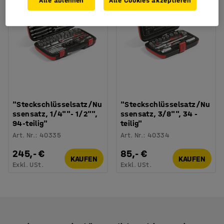
Alle ablehnen
Alle Cookies akzeptieren
"Steckschlüsselsatz/Nu
"Steckschlüsselsatz/Nu
ssensatz, 1/4""- 1/2"",
ssensatz, 3/8"", 34 -
94-teilig"
teilig"
Art. Nr.
:
40335
Art. Nr.
:
40334
245,- €
85,- €
KAUFEN
KAUFEN
Exkl. USt.
Exkl. USt.