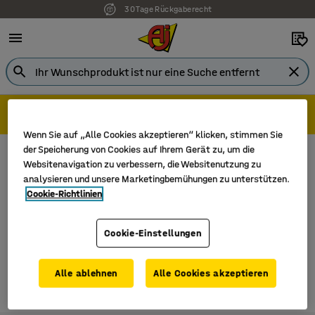
30 Tage Rückgaberecht
Holen Sie sich Ihr persönliches Angebot. Einfach &
bequem online!
Wenn Sie auf „Alle Cookies akzeptieren“ klicken, stimmen Sie
Beleuchtung
Baustrahler
der Speicherung von Cookies auf Ihrem Gerät zu, um die
Websitenavigation zu verbessern, die Websitenutzung zu
Es befinden sich keine Produkte in dieser
analysieren und unsere Marketingbemühungen zu unterstützen.
Cookie-Richtlinien
Kategorie. Versuche es bitte hier
Beleuchtung
.
Cookie-Einstellungen
Alle ablehnen
Alle Cookies akzeptieren
0 Produkte