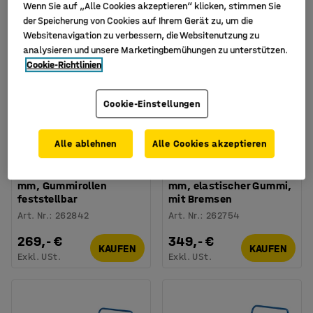
Wenn Sie auf „Alle Cookies akzeptieren“ klicken, stimmen Sie
der Speicherung von Cookies auf Ihrem Gerät zu, um die
Websitenavigation zu verbessern, die Websitenutzung zu
analysieren und unsere Marketingbemühungen zu unterstützen.
Cookie-Richtlinien
Cookie-Einstellungen
Verfügbar in verschiedenen
Verfügbar in verschiedenen
Ausführungen
Ausführungen
Alle ablehnen
Alle Cookies akzeptieren
Plattformwagen
Plattformwagen
TRANSFER mit 1
TRANSFER, hohe
Holzpanelen, 1200 x 800
Holzseiten, 1000x700
mm, Gummirollen
mm, elastischer Gummi,
feststellbar
mit Bremsen
Art. Nr.
:
262842
Art. Nr.
:
262754
269,- €
349,- €
KAUFEN
KAUFEN
Exkl. USt.
Exkl. USt.