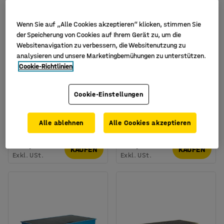
Wenn Sie auf „Alle Cookies akzeptieren“ klicken, stimmen Sie
der Speicherung von Cookies auf Ihrem Gerät zu, um die
Websitenavigation zu verbessern, die Websitenutzung zu
analysieren und unsere Marketingbemühungen zu unterstützen.
Cookie-Richtlinien
Verfügbar in verschiedenen
Ausführungen
Cookie-Einstellungen
IBC-Überlaufwanne mit
IBC-Trichter mit Deckel
Kunststoffpalette, 600 l
Art. Nr.
:
24751
Alle ablehnen
Alle Cookies akzeptieren
Art. Nr.
:
73932
555,- €
185,- €
KAUFEN
KAUFEN
Exkl. USt.
Exkl. USt.