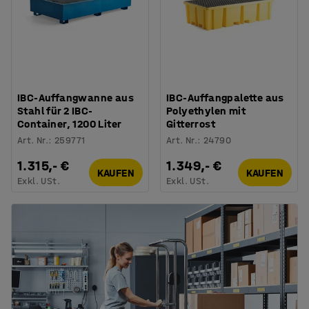
IBC-Auffangwanne aus
IBC-Auffangpalette aus
Stahl für 2 IBC-
Polyethylen mit
Container, 1200 Liter
Gitterrost
Art. Nr.
:
259771
Art. Nr.
:
24790
1.315,- €
1.349,- €
KAUFEN
KAUFEN
Exkl. USt.
Exkl. USt.