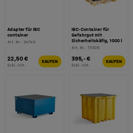
Adapter für IBC
IBC-Container für
container
Gefahrgut mit
Sicherheitskäfig, 1000 l
Art. Nr.
:
24749
Art. Nr.
:
73929
22,50 €
395,- €
KAUFEN
KAUFEN
Exkl. USt.
Exkl. USt.