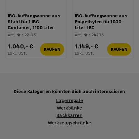
IBC-Auffangwanne aus
IBC-Auffangwanne aus
Stahl für 1 IBC-
Polyethylen für 1000-
Container, 1100 Liter
Liter-IBC
Art. Nr.
:
221931
Art. Nr.
:
24796
1.040,- €
1.149,- €
KAUFEN
KAUFEN
Exkl. USt.
Exkl. USt.
Diese Kategorien könnten dich auch interessieren
Lagerregale
Werkbänke
Sackkarren
Werkzeugschränke