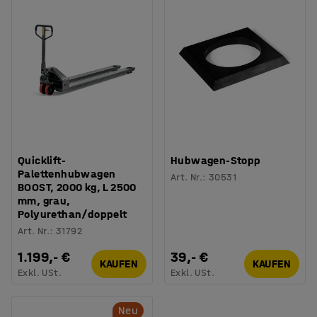
Quicklift-
Hubwagen-Stopp
Palettenhubwagen
Art. Nr.
:
30531
BOOST, 2000 kg, L 2500
mm, grau,
Polyurethan/doppelt
Art. Nr.
:
31792
1.199,- €
39,- €
KAUFEN
KAUFEN
Exkl. USt.
Exkl. USt.
Neu