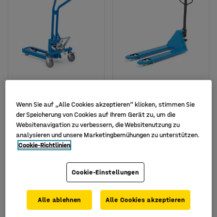
Mini-Gabelstapler HELP,
Palettenhubwagen
Wenn Sie auf „Alle Cookies akzeptieren“ klicken, stimmen Sie
TK, 200 kg, 580 mm
RAPID, max. Tragkraft
der Speicherung von Cookies auf Ihrem Gerät zu, um die
2.500 kg, 1150 mm,
Art. Nr.
:
31228
Websitenavigation zu verbessern, die Websitenutzung zu
Doppelrollen Nylon
analysieren und unsere Marketingbemühungen zu unterstützen.
Art. Nr.
:
31029
Cookie-Richtlinien
395,- €
316,- €
Cookie-Einstellungen
KAUFEN
Exkl. USt.
189,- €
Niedrigster Preis seit 30
KAUFEN
Alle ablehnen
Alle Cookies akzeptieren
Tagen:
395,- €
Exkl. USt.