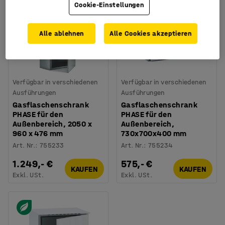
Cookie-Einstellungen
Alle ablehnen
Alle Cookies akzeptieren
Verfügbar in verschiedenen
Verfügbar in verschiedenen
Ausführungen
Ausführungen
Gasflaschenschrank
Gasflaschenschrank
PHASE für den
PHASE für den
Außenbereich, 2050 x
Außenbereich,
960 x 476 mm
730x700x400 mm
Art. Nr.
:
755233
Art. Nr.
:
755234
1.249,- €
575,- €
KAUFEN
KAUFEN
Exkl. USt.
Exkl. USt.