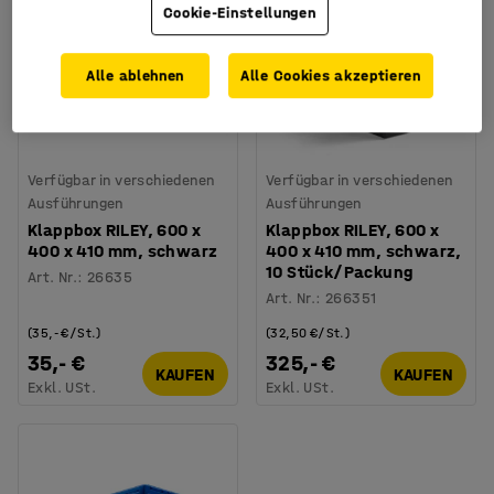
Cookie-Einstellungen
Alle ablehnen
Alle Cookies akzeptieren
Verfügbar in verschiedenen
Verfügbar in verschiedenen
Ausführungen
Ausführungen
Klappbox RILEY, 600 x
Klappbox RILEY, 600 x
400 x 410 mm, schwarz
400 x 410 mm, schwarz,
10 Stück/Packung
Art. Nr.
:
26635
Art. Nr.
:
266351
(35,- €/St.)
(32,50 €/St.)
35,- €
325,- €
KAUFEN
KAUFEN
Exkl. USt.
Exkl. USt.