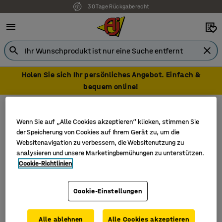
30 Tage Rückgaberecht
Holen Sie sich Ihr persönliches Angebot. Einfach &
bequem online!
Aktives Sitzen
Stehhocker
Stehhocker
Wenn Sie auf „Alle Cookies akzeptieren“ klicken, stimmen Sie
der Speicherung von Cookies auf Ihrem Gerät zu, um die
Websitenavigation zu verbessern, die Websitenutzung zu
analysieren und unsere Marketingbemühungen zu unterstützen.
Cookie-Richtlinien
Filter
Sortieren
Cookie-Einstellungen
2 Produkte
Alle ablehnen
Alle Cookies akzeptieren