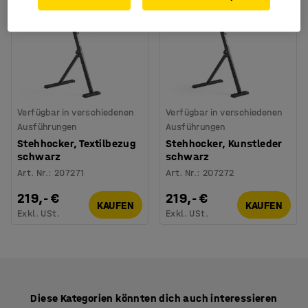
Verfügbar in verschiedenen
Verfügbar in verschiedenen
Ausführungen
Ausführungen
Stehhocker, Textilbezug
Stehhocker, Kunstleder
schwarz
schwarz
Art. Nr.
:
207271
Art. Nr.
:
207272
219,- €
219,- €
KAUFEN
KAUFEN
Exkl. USt.
Exkl. USt.
Diese Kategorien könnten dich auch interessieren