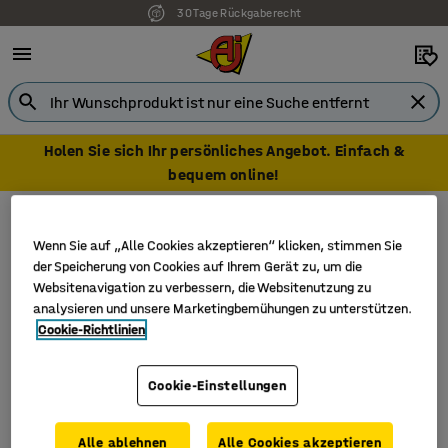
30 Tage Rückgaberecht
Holen Sie sich Ihr persönliches Angebot. Einfach &
bequem online!
Aktives Sitzen
Laufband
Laufband
Wenn Sie auf „Alle Cookies akzeptieren“ klicken, stimmen Sie
der Speicherung von Cookies auf Ihrem Gerät zu, um die
Websitenavigation zu verbessern, die Websitenutzung zu
analysieren und unsere Marketingbemühungen zu unterstützen.
Cookie-Richtlinien
Filter
Sortieren
Cookie-Einstellungen
1 Produkte
Neu
Alle ablehnen
Alle Cookies akzeptieren