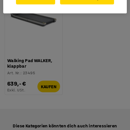
Walking Pad WALKER,
klappbar
Art. Nr.
:
23495
639,- €
KAUFEN
Exkl. USt.
Diese Kategorien könnten dich auch interessieren