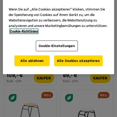
Wenn Sie auf „Alle Cookies akzeptieren“ klicken, stimmen Sie
der Speicherung von Cookies auf Ihrem Gerät zu, um die
Websitenavigation zu verbessern, die Websitenutzung zu
analysieren und unsere Marketingbemühungen zu unterstützen.
Cookie-Richtlinien
Verfügbar in verschiedenen
Verfügbar in verschiedenen
Cookie-Einstellungen
Ausführungen
Ausführungen
Hocker ATTEND,
Barhocker ALTUS, H 790
schwarz/anthrazit
mm, silber/Birke
Alle ablehnen
Alle Cookies akzeptieren
Art. Nr.
:
103952
Art. Nr.
:
3631522
109,- €
89,- €
KAUFEN
KAUFEN
Exkl. USt.
Exkl. USt.
Neu
Neu