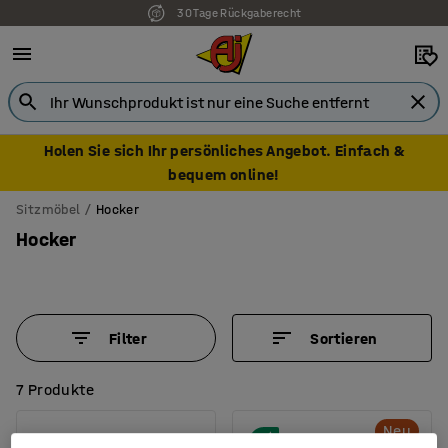
30 Tage Rückgaberecht
7 Jahre Garantie
Holen Sie sich Ihr persönliches Angebot. Einfach &
bequem online!
Sitzmöbel
Hocker
Hocker
Filter
Sortieren
7 Produkte
Neu