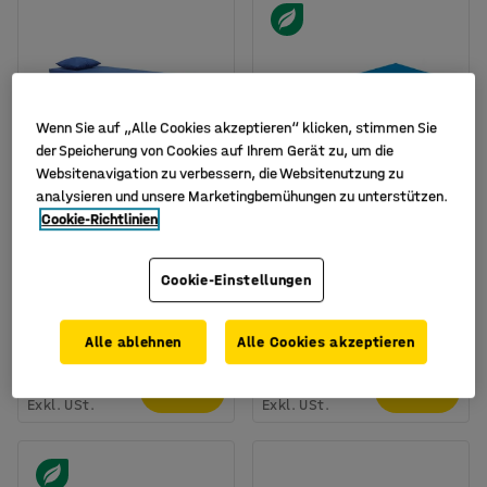
Wenn Sie auf „Alle Cookies akzeptieren“ klicken, stimmen Sie
der Speicherung von Cookies auf Ihrem Gerät zu, um die
Websitenavigation zu verbessern, die Websitenutzung zu
analysieren und unsere Marketingbemühungen zu unterstützen.
Cookie-Richtlinien
Tagesbett, inkl. Matratze
Matratze für den
und Kopfkissen,
Mittagsschlaf, extra
Cookie-Einstellungen
1900x700x480 mm,
weich, Kaltschaum, blau
Buche, blau
Art. Nr.
:
390871
Art. Nr.
:
135212
Alle ablehnen
Alle Cookies akzeptieren
379,- €
119,- €
KAUFEN
KAUFEN
Exkl. USt.
Exkl. USt.