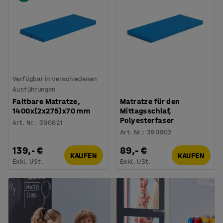
Verfügbar in verschiedenen
Ausführungen
Faltbare Matratze,
Matratze für den
1400x(2x275)x70 mm
Mittagsschlaf,
Polyesterfaser
Art. Nr.
:
390821
Art. Nr.
:
390802
139,- €
89,- €
KAUFEN
KAUFEN
Exkl. USt.
Exkl. USt.