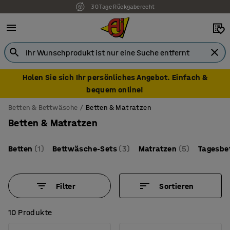
30 Tage Rückgaberecht
Holen Sie sich Ihr persönliches Angebot. Einfach &
bequem online!
Betten & Bettwäsche
Betten & Matratzen
Betten & Matratzen
Betten
(1)
Bettwäsche-Sets
(3)
Matratzen
(5)
Tagesbe
Filter
Sortieren
10 Produkte