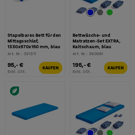
Stapelbares Bett für den
Bettwäsche- und
Mittagsschlaf,
Matratzen-Set EXTRA,
1330x570x150 mm, blau
Kaltschaum, blau
Art. Nr.
:
391311
Art. Nr.
:
390981
95,- €
195,- €
KAUFEN
KAUFEN
Exkl. USt.
Exkl. USt.