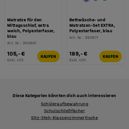
Matratze für den
Bettwäsche- und
Mittagsschlaf, extra
Matratzen-Set EXTRA,
weich, Polyesterfaser,
Polyesterfaser, blau
blau
Art. Nr.
:
390971
Art. Nr.
:
390861
105,- €
189,- €
KAUFEN
KAUFEN
Exkl. USt.
Exkl. USt.
Diese Kategorien könnten dich auch interessieren
Schüleraufbewahrung
Schulschließfächer
Sitz-Steh-Klassenzimmertische