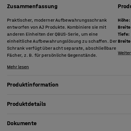
Zusammenfassung
Prod
Praktischer, moderner Aufbewahrungsschrank
Höhe
:
entworfen von AJ Produkte. Kombiniere sie mit
Breite
anderen Einheiten der QBUS-Serie, um eine
Tiefe
:
einheitliche Aufbewahrungslösung zu schaffen. Der
Breite
Schrank verfügt über acht separate, abschließbare
Weiter
Fächer, z. B. für persönliche Gegenstände.
Mehr lesen
Produktinformation
Die anpassungsfähige QBUS-Serie macht es leicht, den Arb
Produktdetails
Dieser praktische Aufbewahrungsschrank besteht aus ac
eignet sich hervorragend zur Aufbewahrung von persönli
Höhe
:
1636
mm
Dokumente
Breite
:
800
mm
Der Schrank ist ideal für Büros, Garderoben, Lobbys oder