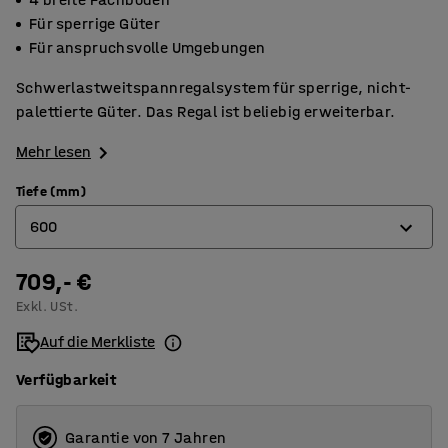
Für sperrige Güter
Für anspruchsvolle Umgebungen
Schwerlastweitspannregalsystem für sperrige, nicht-
palettierte Güter. Das Regal ist beliebig erweiterbar.
Mehr lesen
Tiefe (mm)
600
709,- €
600
Exkl. USt.
1000
Auf die Merkliste
Verfügbarkeit
Garantie von 7 Jahren