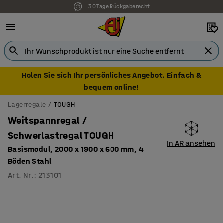
30 Tage Rückgaberecht
Holen Sie sich Ihr persönliches Angebot. Einfach &
bequem online!
Lagerregale
TOUGH
Weitspannregal /
Schwerlastregal TOUGH
In AR ansehen
Basismodul, 2000 x 1900 x 600 mm, 4
Böden Stahl
Art. Nr.
:
213101