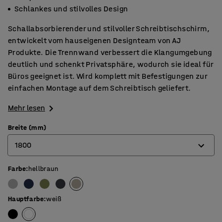
Schlankes und stilvolles Design
Schallabsorbierender und stilvoller Schreibtischschirm,
entwickelt vom hauseigenen Designteam von AJ
Produkte. Die Trennwand verbessert die Klangumgebung
deutlich und schenkt Privatsphäre, wodurch sie ideal für
Büros geeignet ist. Wird komplett mit Befestigungen zur
einfachen Montage auf dem Schreibtisch geliefert.
Mehr lesen
Breite (mm)
1800
Farbe
:
hellbraun
600
800
Hauptfarbe
:
weiß
1000