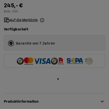
1200
245,- €
Exkl. USt.
1400
Auf die Merkliste
1600
Verfügbarkeit
1800
2000
Garantie von 7 Jahren
Produktinformation