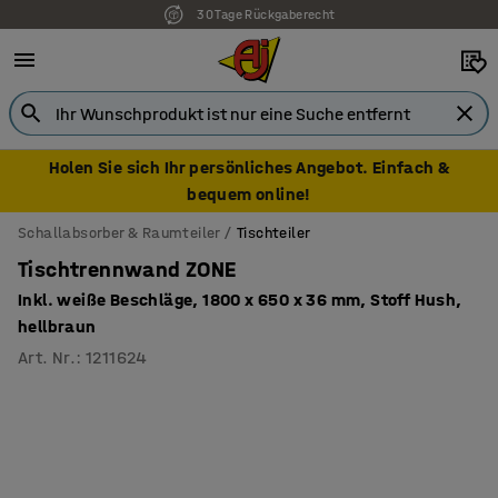
30 Tage Rückgaberecht
7 Jahre Garantie
Holen Sie sich Ihr persönliches Angebot. Einfach &
bequem online!
Schallabsorber & Raumteiler
Tischteiler
Tischtrennwand ZONE
Inkl. weiße Beschläge, 1800 x 650 x 36 mm, Stoff Hush,
hellbraun
Art. Nr.
:
1211624