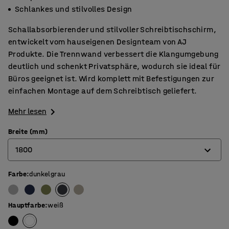
Schlankes und stilvolles Design
Schallabsorbierender und stilvoller Schreibtischschirm,
entwickelt vom hauseigenen Designteam von AJ
Produkte. Die Trennwand verbessert die Klangumgebung
deutlich und schenkt Privatsphäre, wodurch sie ideal für
Büros geeignet ist. Wird komplett mit Befestigungen zur
einfachen Montage auf dem Schreibtisch geliefert.
Mehr lesen
Breite (mm)
1800
Farbe
:
dunkelgrau
600
800
Hauptfarbe
:
weiß
1000