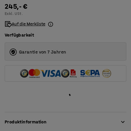
1200
245,- €
Exkl. USt.
1400
Auf die Merkliste
1600
Verfügbarkeit
1800
2000
Garantie von 7 Jahren
Produktinformation