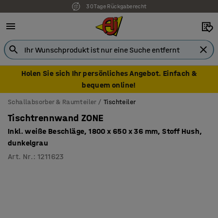
30 Tage Rückgaberecht
7 Jahre Garantie
Holen Sie sich Ihr persönliches Angebot. Einfach &
bequem online!
Schallabsorber & Raumteiler
Tischteiler
Tischtrennwand ZONE
Inkl. weiße Beschläge, 1800 x 650 x 36 mm, Stoff Hush,
dunkelgrau
Art. Nr.
:
1211623